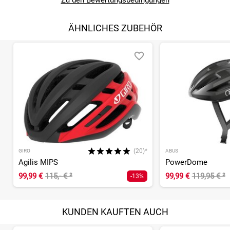
Zu den Bewertungsbedingungen
ÄHNLICHES ZUBEHÖR
(20)*
GIRO
ABUS
Agilis MIPS
PowerDome
99,99 €
115,- €
²
99,99 €
119,95 €
²
-13%
KUNDEN KAUFTEN AUCH