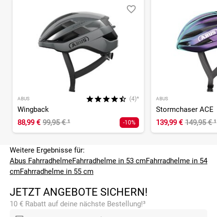
(4)*
ABUS
ABUS
Wingback
Stormchaser ACE
88,99 €
99,95 €
¹
139,99 €
149,95 €
¹
-10%
Weitere Ergebnisse für:
Abus Fahrradhelme
Fahrradhelme in 53 cm
Fahrradhelme in 54
cm
Fahrradhelme in 55 cm
JETZT ANGEBOTE SICHERN!
10 € Rabatt auf deine nächste Bestellung!³