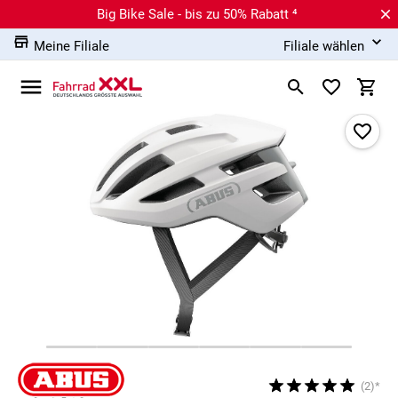
Big Bike Sale - bis zu 50% Rabatt ⁴
Meine Filiale
Filiale wählen
(2)*