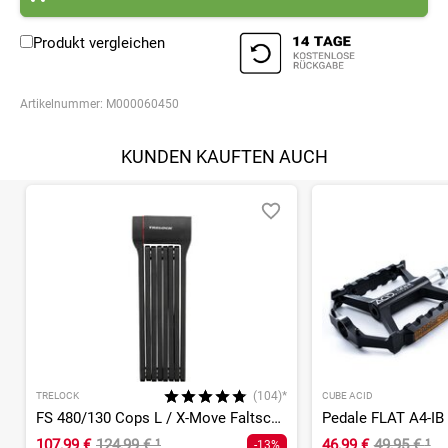
Produkt vergleichen
Artikelnummer:
M000060450
KUNDEN KAUFTEN AUCH
(104)*
TRELOCK
CUBE ACID
FS 480/130 Cops L / X-Move Faltschloss
Pedale FLAT A4-IB
107,99 €
124,99 €
¹
46,99 €
49,95 €
¹
-13%