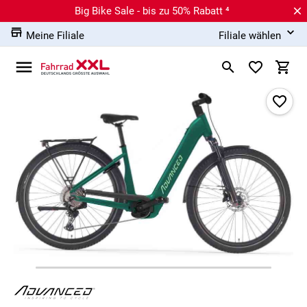
Big Bike Sale - bis zu 50% Rabatt ⁴
Meine Filiale
Filiale wählen