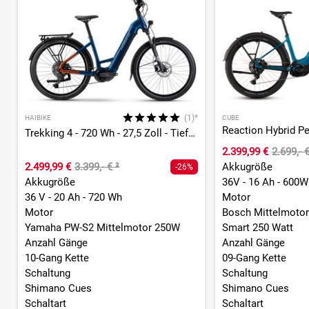
(1)*
HAIBIKE
CUBE
Trekking 4 - 720 Wh - 27,5 Zoll - Tiefeinsteiger
2.399,99 €
2.699,- 
2.499,99 €
3.399,- €
²
Akkugröße
-26%
Akkugröße
36V - 16 Ah - 600W
36 V - 20 Ah - 720 Wh
Motor
Motor
Bosch Mittelmotor
Yamaha PW-S2 Mittelmotor 250W
Smart 250 Watt
Anzahl Gänge
Anzahl Gänge
10-Gang Kette
09-Gang Kette
Schaltung
Schaltung
Shimano Cues
Shimano Cues
Schaltart
Schaltart