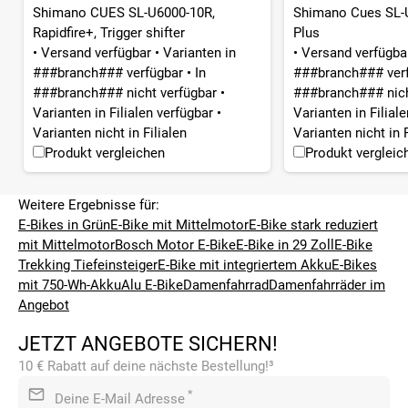
Shimano CUES SL-U6000-10R,
Shimano Cues SL-U
Rapidfire+, Trigger shifter
Plus
•
Versand verfügbar
•
Varianten in
•
Versand verfügb
###branch### verfügbar
•
In
###branch### ver
###branch### nicht verfügbar
•
###branch### nich
Varianten in Filialen verfügbar
•
Varianten in Filial
Varianten nicht in Filialen
Varianten nicht in F
Produkt vergleichen
Produkt vergleic
Weitere Ergebnisse für:
E-Bikes in Grün
E-Bike mit Mittelmotor
E-Bike stark reduziert
mit Mittelmotor
Bosch Motor E-Bike
E-Bike in 29 Zoll
E-Bike
Trekking Tiefeinsteiger
E-Bike mit integriertem Akku
E-Bikes
mit 750-Wh-Akku
Alu E-Bike
Damenfahrrad
Damenfahrräder im
Angebot
JETZT ANGEBOTE SICHERN!
10 € Rabatt auf deine nächste Bestellung!³
*
Deine E-Mail Adresse