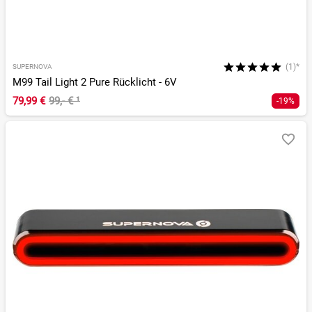
(1)*
SUPERNOVA
M99 Tail Light 2 Pure Rücklicht - 6V
79,99 €
99,- €
¹
-19%