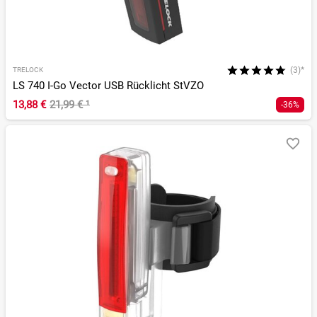
(3)*
TRELOCK
LS 740 I-Go Vector USB Rücklicht StVZO
13,88 €
21,99 €
¹
-36%