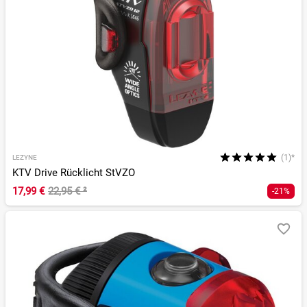
(1)*
LEZYNE
KTV Drive Rücklicht StVZO
17,99 €
22,95 €
²
-21%