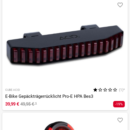
(1)*
CUBE ACID
E-Bike Gepäckträgerrücklicht Pro-E HPA Bes3
39,99 €
49,95 €
¹
-19%