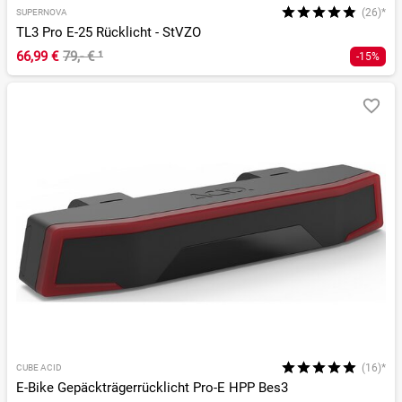
(26)*
SUPERNOVA
TL3 Pro E-25 Rücklicht - StVZO
66,99 €
79,- €
¹
-15%
(16)*
CUBE ACID
E-Bike Gepäckträgerrücklicht Pro-E HPP Bes3