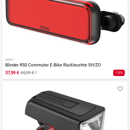
KNOG
Blinder R50 Commuter E-Bike Rückleuchte StVZO
37,99 €
44,99 €
¹
-15%