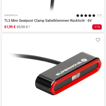
(1)*
SUPERNOVA
TL3 Mini Seatpost Clamp Sattelklemmen Rücklicht - 6V
61,99 €
69,90 €
¹
-11%