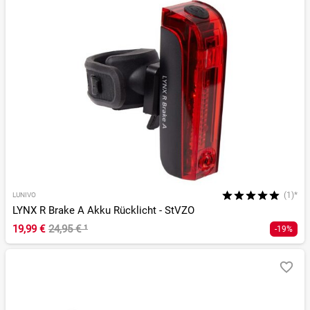
(1)*
LUNIVO
LYNX R Brake A Akku Rücklicht - StVZO
19,99 €
24,95 €
¹
-19%