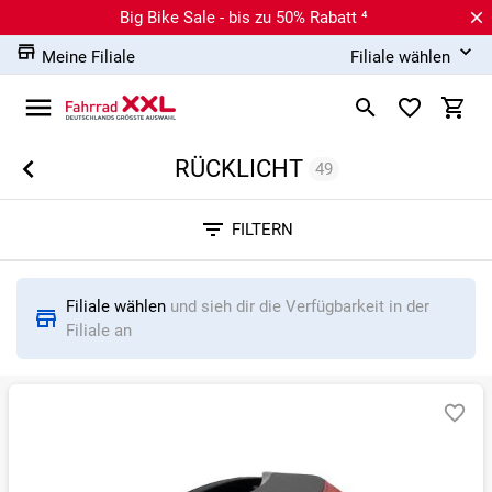
Big Bike Sale - bis zu 50% Rabatt ⁴
Meine Filiale
Filiale wählen
RÜCKLICHT
49
Sortieren nach
FILTERN
RELEVANZ
BESTSELLER
ERSPARNIS IN %
N
Filiale wählen
und sieh dir die Verfügbarkeit in der
Filiale an