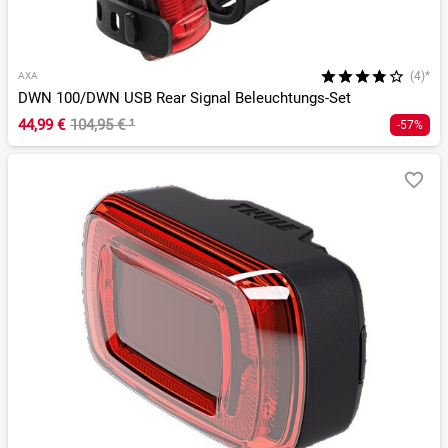
(4)*
AXA
DWN 100/DWN USB Rear Signal Beleuchtungs-Set
44,99 €
104,95 €
¹
-57%