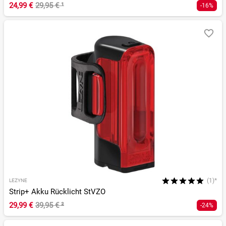
24,99 €
29,95 €
¹
-16%
(1)*
LEZYNE
Strip+ Akku Rücklicht StVZO
29,99 €
39,95 €
²
-24%