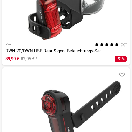
(5)*
AXA
DWN 70/DWN USB Rear Signal Beleuchtungs-Set
39,99 €
82,95 €
¹
-51%