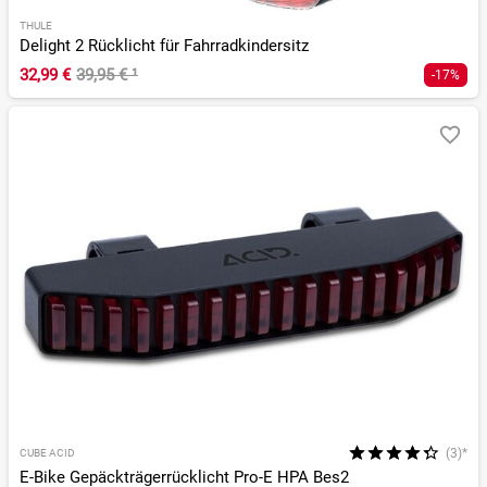
THULE
Delight 2 Rücklicht für Fahrradkindersitz
32,99 €
39,95 €
¹
-17%
(3)*
CUBE ACID
E-Bike Gepäckträgerrücklicht Pro-E HPA Bes2