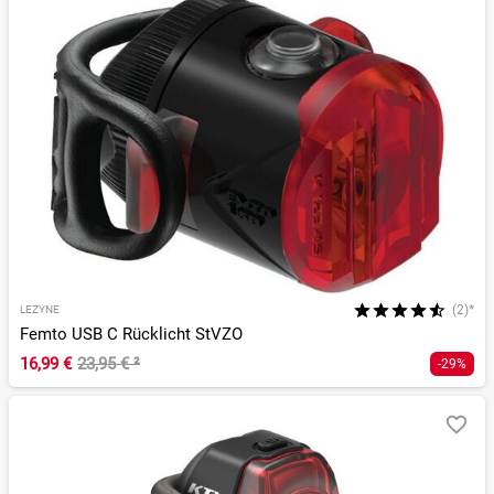
(2)*
LEZYNE
Femto USB C Rücklicht StVZO
16,99 €
23,95 €
²
-29%