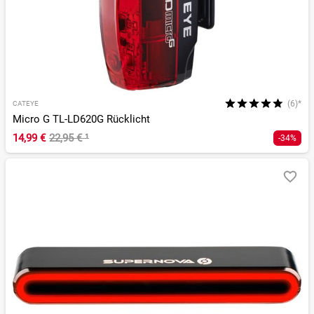
(6)*
CATEYE
Micro G TL-LD620G Rücklicht
14,99 €
22,95 €
¹
-34%