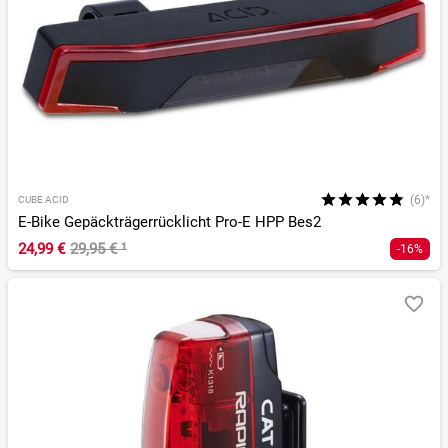
(6)*
CUBE ACID
E-Bike Gepäckträgerrücklicht Pro-E HPP Bes2
24,99 €
29,95 €
¹
-16%