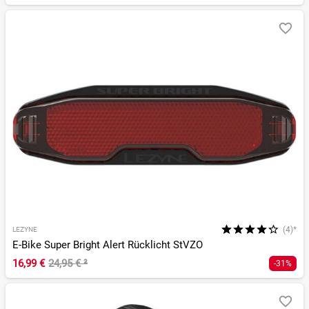
(4)*
LEZYNE
E-Bike Super Bright Alert Rücklicht StVZO
16,99 €
24,95 €
²
-31%