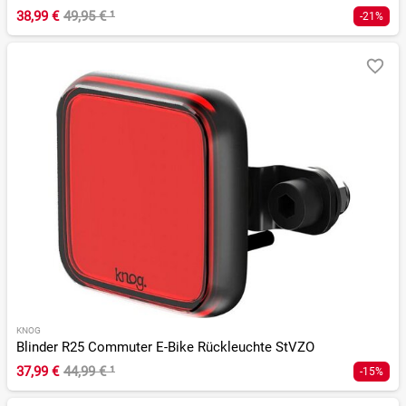
38,99 €
49,95 €
¹
-21%
KNOG
Blinder R25 Commuter E-Bike Rückleuchte StVZO
37,99 €
44,99 €
¹
-15%