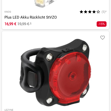
(5)*
KNOG
Plus LED Akku Rücklicht StVZO
16,99 €
19,99 €
¹
-15%
LEZYNE