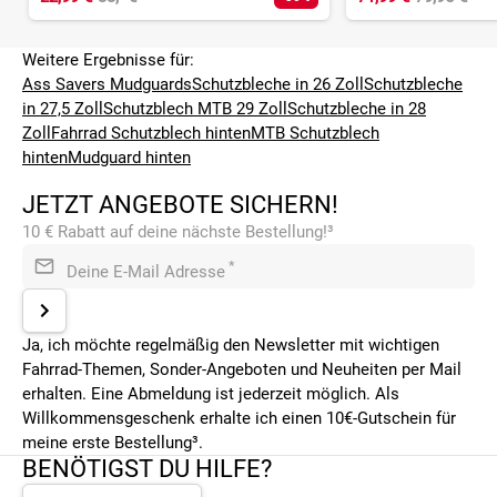
Weitere Ergebnisse für:
Ass Savers Mudguards
Schutzbleche in 26 Zoll
Schutzbleche
in 27,5 Zoll
Schutzblech MTB 29 Zoll
Schutzbleche in 28
Zoll
Fahrrad Schutzblech hinten
MTB Schutzblech
hinten
Mudguard hinten
JETZT ANGEBOTE SICHERN!
10 € Rabatt auf deine nächste Bestellung!³
*
Deine E-Mail Adresse
Ja, ich möchte regelmäßig den Newsletter mit wichtigen
Fahrrad-Themen, Sonder-Angeboten und Neuheiten per Mail
erhalten. Eine Abmeldung ist jederzeit möglich. Als
Willkommensgeschenk erhalte ich einen 10€-Gutschein für
meine erste Bestellung³.
BENÖTIGST DU HILFE?