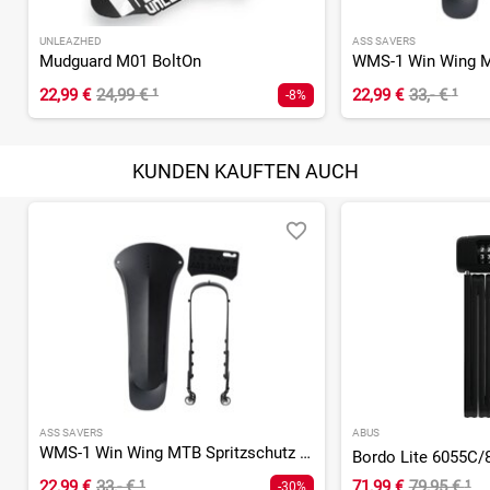
UNLEAZHED
ASS SAVERS
Mudguard M01 BoltOn
22,99 €
24,99 €
¹
22,99 €
33,- €
¹
-8%
KUNDEN KAUFTEN AUCH
ASS SAVERS
ABUS
WMS-1 Win Wing MTB Spritzschutz HR Stealth
Bordo Lite 6055C/
22,99 €
33,- €
¹
71,99 €
79,95 €
¹
-30%