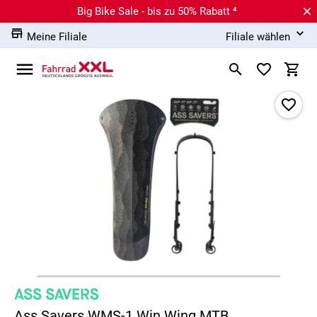
Big Bike Sale - bis zu 50% Rabatt ⁴
Meine Filiale
Filiale wählen
Ass Savers WMS-1 Win Wing MTB