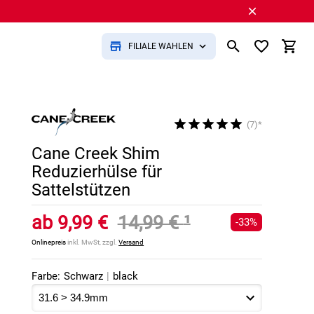
FILIALE WÄHLEN
(7)*
Cane Creek Shim
Reduzierhülse für
Sattelstützen
ab
9,99 €
14,99 €
¹
-33%
Onlinepreis
inkl. MwSt, zzgl.
Versand
Farbe:
Schwarz
|
black