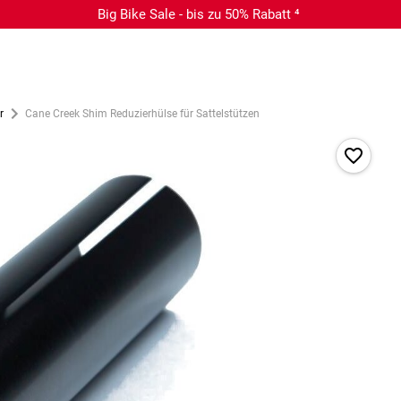
Big Bike Sale - bis zu 50% Rabatt ⁴
r
Cane Creek Shim Reduzierhülse für Sattelstützen