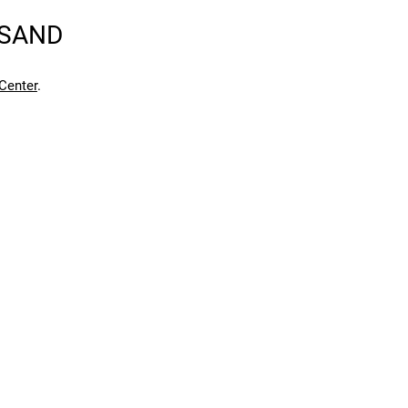
RSAND
Center
.
en kann. Einen Fehler gefunden?
Hier melden.
en kann. Einen Fehler gefunden?
Hier melden.