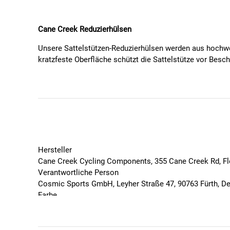
Cane Creek Reduzierhülsen
Unsere Sattelstützen-Reduzierhülsen werden aus hochwer
kratzfeste Oberfläche schützt die Sattelstütze vor Bes
Aus hochwertigem 7005 Aluminium gefertigt
Hergestellt innerhalb strenger Toleranzen
Entspricht höchsten Qualitätsstandards
Kratzfeste Oberfläche schützt die Sattelstütze
Gewicht variiert zwischen 12 und 48 Gramm
In schwarz erhältlich
Hersteller
Cane Creek Cycling Components, 355 Cane Creek Rd, Fl
Verantwortliche Person
Cosmic Sports GmbH, Leyher Straße 47, 90763 Fürth, D
Farbe
Schwarz
Geschlecht
Unisex