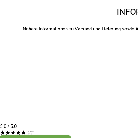
Marke
INFO
Cane Creek
Saison
2026
Nähere
Informationen zu Versand und Lieferung
sowie A
Bitte beachte, dass es zu Abweichungen zwischen den 
Bitte beachte, dass es zu Abweichungen zwischen den 
5.0
/ 5.0
(7)*