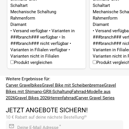
Schaltart
Schaltart
Mechanische Schaltung
Mechanische Scha
Rahmenform
Rahmenform
Diamant
Diamant
•
Versand verfügbar
•
Varianten in
•
Versand verfügb
###branch### verfügbar
•
In
###branch### ver
###branch### nicht verfügbar
•
###branch### nich
Varianten in Filialen verfügbar
•
Varianten in Filial
Varianten nicht in Filialen
Varianten nicht in F
Produkt vergleichen
Produkt vergleic
Weitere Ergebnisse für:
Carver Gravelbikes
Gravel Bike mit Scheibenbremse
Gravel
Bikes mit Shimano-GRX-Schaltung
Fahrrad-Modelle aus
2026
Gravel Bikes 2026
Herrenfahrrad
Carver Gravel Series
JETZT ANGEBOTE SICHERN!
10 € Rabatt auf deine nächste Bestellung!³
*
Deine E-Mail Adresse