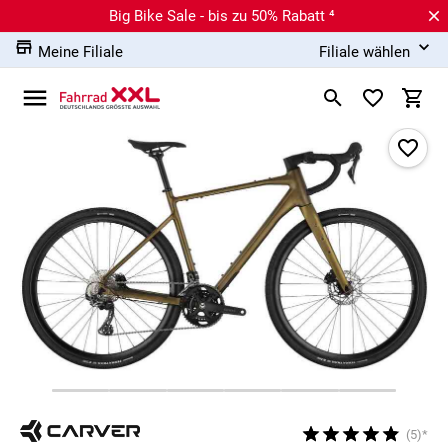
Big Bike Sale - bis zu 50% Rabatt ⁴
Meine Filiale
Filiale wählen
(5)*