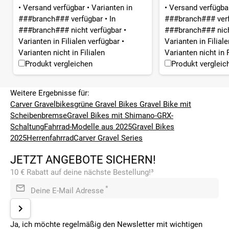
•
Versand verfügbar
•
Varianten in
•
Versand verfügb
###branch### verfügbar
•
In
###branch### ver
###branch### nicht verfügbar
•
###branch### nich
Varianten in Filialen verfügbar
•
Varianten in Filial
Varianten nicht in Filialen
Varianten nicht in F
Produkt vergleichen
Produkt vergleic
Weitere Ergebnisse für:
Carver Gravelbikes
grüne Gravel Bikes
Gravel Bike mit
Scheibenbremse
Gravel Bikes mit Shimano-GRX-
Schaltung
Fahrrad-Modelle aus 2025
Gravel Bikes
2025
Herrenfahrrad
Carver Gravel Series
JETZT ANGEBOTE SICHERN!
10 € Rabatt auf deine nächste Bestellung!³
*
Deine E-Mail Adresse
Ja, ich möchte regelmäßig den Newsletter mit wichtigen