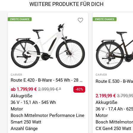
WEITERE PRODUKTE FÜR DICH
CARVER
CARVER
Route E.420 - B-Ware - 545 Wh - 28 Zoll - Trapez
ab
1.799,99 €
2.999,99 €
²
-40%
Akkugröße
2.199,99 €
3.799,9
36 V - 15,1 Ah - 545 Wh
Akkugröße
Motor
36 V - 17,4 Ah - 62
Bosch Mittelmotor Performance Line
Motor
Smart 250 Watt
Bosch Mittelmotor
Anzahl Gänge
CX Gen4 250 Watt