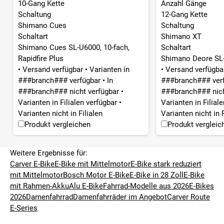
10-Gang Kette
Anzahl Gänge
Schaltung
12-Gang Kette
Shimano Cues
Schaltung
Schaltart
Shimano XT
Shimano Cues SL-U6000, 10-fach,
Schaltart
Rapidfire Plus
Shimano Deore SL-
•
Versand verfügbar
•
Varianten in
•
Versand verfügb
###branch### verfügbar
•
In
###branch### ver
###branch### nicht verfügbar
•
###branch### nich
Varianten in Filialen verfügbar
•
Varianten in Filial
Varianten nicht in Filialen
Varianten nicht in F
Produkt vergleichen
Produkt vergleic
Weitere Ergebnisse für:
Carver E-Bike
E-Bike mit Mittelmotor
E-Bike stark reduziert
mit Mittelmotor
Bosch Motor E-Bike
E-Bike in 28 Zoll
E-Bike
mit Rahmen-Akku
Alu E-Bike
Fahrrad-Modelle aus 2026
E-Bikes
2026
Damenfahrrad
Damenfahrräder im Angebot
Carver Route
E-Series