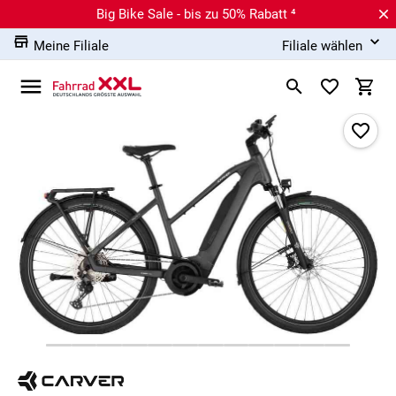
Big Bike Sale - bis zu 50% Rabatt ⁴
Meine Filiale
Filiale wählen