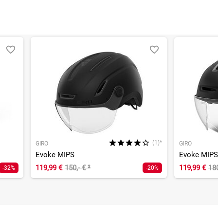
(1)*
GIRO
GIRO
Evoke MIPS
Evoke MIPS
119,99 €
150,- €
²
119,99 €
18
-32%
-20%