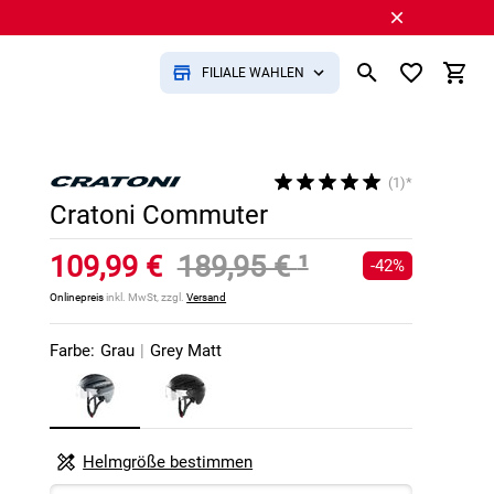
FILIALE WÄHLEN
(1)*
Cratoni Commuter
109,99 €
189,95 €
¹
-42%
Onlinepreis
inkl. MwSt, zzgl.
Versand
Farbe:
Grau
|
Grey Matt
Helmgröße bestimmen