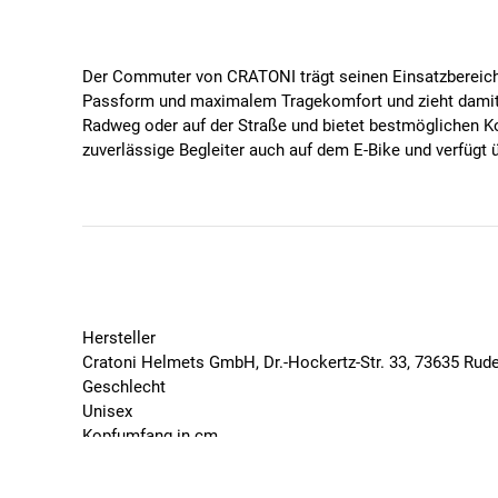
Der Commuter von CRATONI trägt seinen Einsatzbereich b
Passform und maximalem Tragekomfort und zieht damit d
Radweg oder auf der Straße und bietet bestmöglichen Ko
zuverlässige Begleiter auch auf dem E-Bike und verfügt
Im Falle eines Crashs entfaltet er seine volle Schutzw
Spezifikationen
9 Ventilationsöffnungen
Luftkanal mit Schieber regulierbar
Visier schwenkbar abnehmbar
Gurtband + Logo reflektierend
Hersteller
Steplock Schloss
Cratoni Helmets GmbH, Dr.-Hockertz-Str. 33, 73635 Rud
3-fache Höhenverstellung
Geschlecht
Gurtbandführung für vereinfachtes Aufsetzen
Unisex
Inkl. Rücklicht
Kopfumfang in cm
Inkl. klarem Visier
54, 55, 56, 57, 58, 59, 60, 61
Inkl. Helmbeutel
Marke