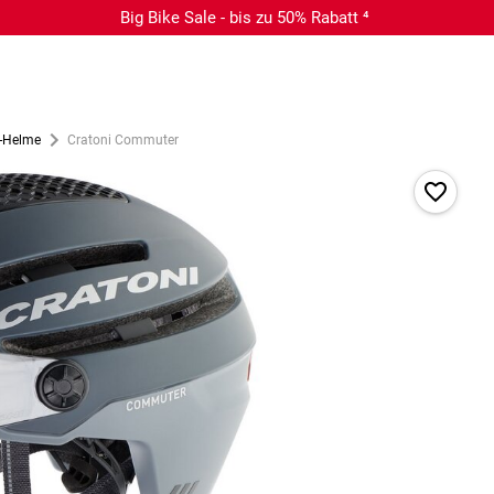
Big Bike Sale - bis zu 50% Rabatt ⁴
c-Helme
Cratoni Commuter