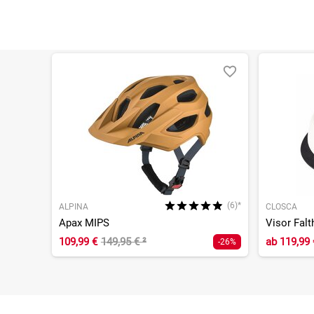
(6)*
ALPINA
CLOSCA
Apax MIPS
Visor Fal
109,99 €
149,95 €
²
ab
119,99 
-26%