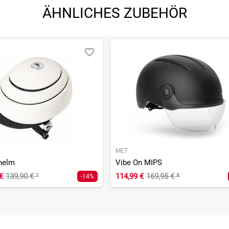
ÄHNLICHES ZUBEHÖR
MET
thelm
Vibe On MIPS
€
139,90 €
¹
114,99 €
169,95 €
²
-14%