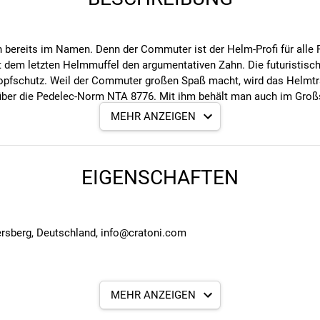
ereits im Namen. Denn der Commuter ist der Helm-Profi für alle Pen
em letzten Helmmuffel den argumentativen Zahn. Die futuristisch
pfschutz. Weil der Commuter großen Spaß macht, wird das Helmtragen
 über die Pedelec-Norm NTA 8776. Mit ihm behält man auch im Groß
irkung nicht zuletzt dank seinem durchgängigem Downshell und tief
MEHR ANZEIGEN
EIGENSCHAFTEN
ersberg, Deutschland, info@cratoni.com
MEHR ANZEIGEN