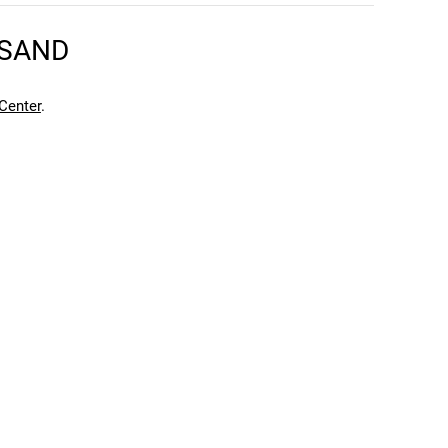
RSAND
en kann. Einen Fehler gefunden?
Hier melden.
en kann. Einen Fehler gefunden?
Hier melden.
Center
.