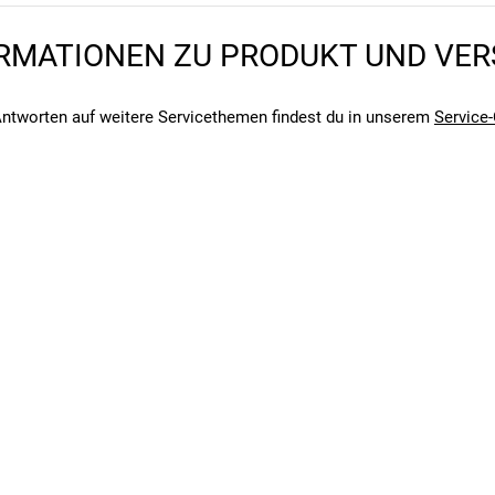
RMATIONEN ZU PRODUKT UND VE
angegebenen- und den verbauten Komponenten bei Fahrrädern komm
angegebenen- und den verbauten Komponenten bei Fahrrädern komm
ntworten auf weitere Servicethemen findest du in unserem
Service-