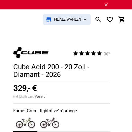
FILIALE WÄHLEN
(6)*
Cube Acid 200 - 20 Zoll -
Diamant - 2026
329,- €
inkl. MwSt, zzgl.
Versand
Farbe:
Grün
|
lightolive´n´orange