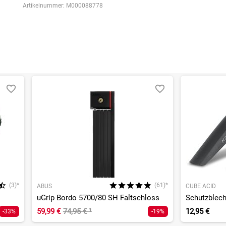
Artikelnummer:
M000088778
(3)*
(61)*
ABUS
CUBE ACID
uGrip Bordo 5700/80 SH Faltschloss
Schutzblech
59,99 €
74,95 €
¹
12,95 €
-33%
-19%