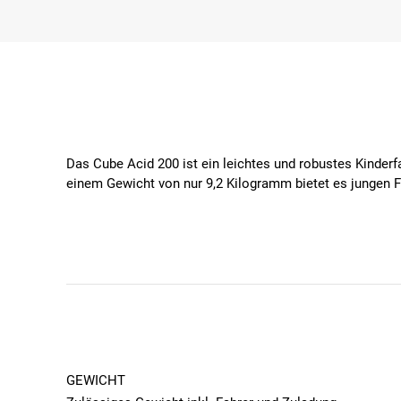
Das Cube Acid 200 ist ein leichtes und robustes Kinder
einem Gewicht von nur 9,2 Kilogramm bietet es jungen Fa
Besondere Features des Cube Acid 200
Leichter Aluminiumrahmen:
Ermöglicht einfaches 
Reifen:
Robuste Meghna Reifen in der Größe 20x2.1
Rücktrittbremse:
Dieses Modell ist mit mechanisch
GEWICHT
Schaltung (7-Gang Kettenschaltung) & Schaltwerk: