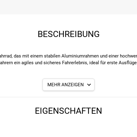
BESCHREIBUNG
fahrrad, das mit einem stabilen Aluminiumrahmen und einer hochwert
hrern ein agiles und sicheres Fahrerlebnis, ideal für erste Ausfl
MEHR ANZEIGEN
Handling und sicheres Fahren durch das geringe Gewicht und die st
0" sorgen für guten Grip und Komfort auf unterschiedlichen Unterg
EIGENSCHAFTEN
en V-Brakes vorne und hinten ausgestattet, die eine zuverlässige B
Die Shimano Tourney RD-TY300 7-fach Schaltung unterstützt Kinder 