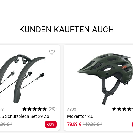
KUNDEN KAUFTEN AUCH
(25)*
NY
ABUS
65 Schutzblech Set 29 Zoll
Moventor 2.0
,99 €
¹
79,99 €
119,95 €
¹
-33%