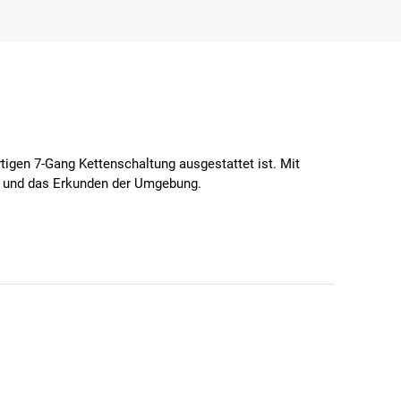
igen 7-Gang Kettenschaltung ausgestattet ist. Mit
üge und das Erkunden der Umgebung.
abile Bauweise.
ründen.
remsleistung bieten und einfach zu bedienen sind.
dabei, unterschiedliche Gelände sicher zu meistern und