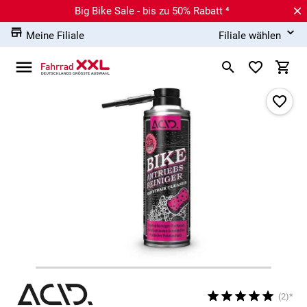
Big Bike Sale - bis zu 50% Rabatt ⁴
Meine Filiale
Filiale wählen
(2)*