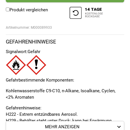
Produkt vergleichen
Artikelnummer:
M000089933
GEFAHRENHINWEISE
Signalwort:
Gefahr
Gefahrbestimmende Komponenten:
Kohlenwasserstoffe C9-C10, n-Alkane, Isoalkane, Cyclen,
<2% Aromaten
Gefahrenhinweise:
H222 - Extrem entzündbares Aerosol.
H229 - Behälter steht unter Druck: kann bei Erwärmung
MEHR ANZEIGEN
bersten.