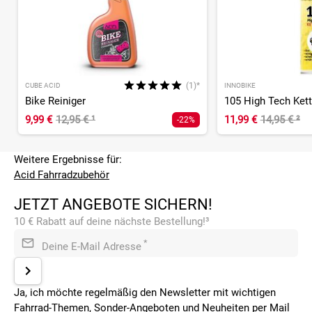
(1)*
CUBE ACID
INNOBIKE
Bike Reiniger
9,99 €
12,95 €
¹
11,99 €
14,95 €
²
-22%
Weitere Ergebnisse für:
Acid Fahrradzubehör
JETZT ANGEBOTE SICHERN!
10 € Rabatt auf deine nächste Bestellung!³
*
Deine E-Mail Adresse
Ja, ich möchte regelmäßig den Newsletter mit wichtigen
Fahrrad-Themen, Sonder-Angeboten und Neuheiten per Mail