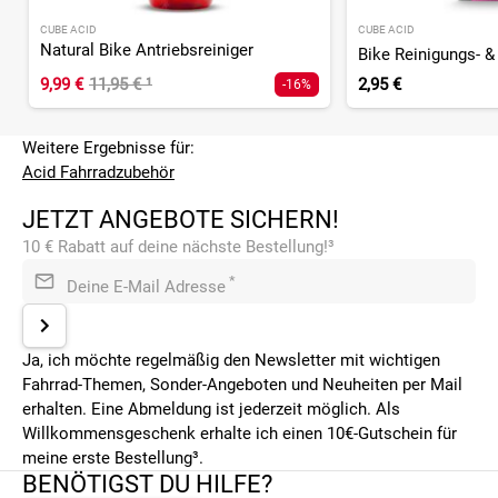
CUBE ACID
CUBE ACID
Natural Bike Antriebsreiniger
Bike Reinigungs- &
9,99 €
11,95 €
¹
2,95 €
-16%
Weitere Ergebnisse für:
Acid Fahrradzubehör
JETZT ANGEBOTE SICHERN!
10 € Rabatt auf deine nächste Bestellung!³
*
Deine E-Mail Adresse
Ja, ich möchte regelmäßig den Newsletter mit wichtigen
Fahrrad-Themen, Sonder-Angeboten und Neuheiten per Mail
erhalten. Eine Abmeldung ist jederzeit möglich. Als
Willkommensgeschenk erhalte ich einen 10€-Gutschein für
meine erste Bestellung³.
BENÖTIGST DU HILFE?