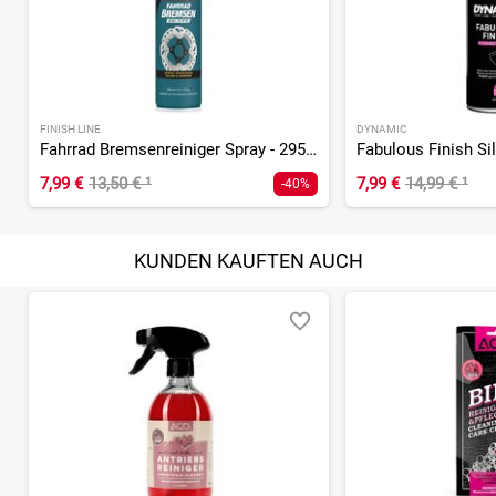
FINISH LINE
DYNAMIC
Fahrrad Bremsenreiniger Spray - 295ml
7,99 €
13,50 €
¹
7,99 €
14,99 €
¹
-40%
KUNDEN KAUFTEN AUCH