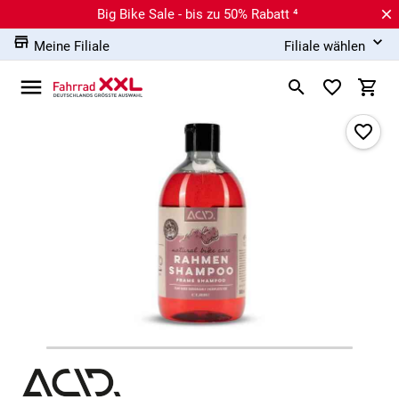
Big Bike Sale - bis zu 50% Rabatt ⁴
Meine Filiale
Filiale wählen