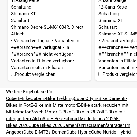
12-Gang Kette
Anzahl Gänge
Schaltung
12-Gang Kette
Shimano XT
Schaltung
Schaltart
Shimano XT
Shimano Deore SL-M6100-IR, Direct
Schaltart
Attach
Shimano XT SL-M81
•
Versand verfügbar
•
Varianten in
•
Versand verfügb
###branch### verfügbar
•
In
###branch### ver
###branch### nicht verfügbar
•
###branch### nich
Varianten in Filialen verfügbar
•
Varianten in Filial
Varianten nicht in Filialen
Varianten nicht in F
Produkt vergleichen
Produkt vergleic
Weitere Ergebnisse für:
Cube E-Bike
Cube E-Bike Trekking
Cube City E-Bike Damen
E-
Bikes in Rot
E-Bike mit Mittelmotor
E-Bike stark reduziert mit
Mittelmotor
Bosch Motor E-Bike
E-Bike in 28 Zoll
E-Bike mit
integriertem Akku
Alu E-Bike
Fahrrad-Modelle aus 2026
E-
Bikes 2026
Cube Bikes 2026
Damenfahrrad
Damenfahrräder im
Angebot
Cube E-MTBs Damen
Cube Hybrid
Cube Nuride Hybrid