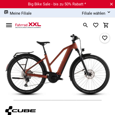
Big Bike Sale - bis zu 50% Rabatt ⁴
Meine Filiale
Filiale wählen