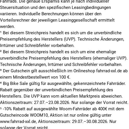
Fahrrads. Die genaue Ersparnis kann je nach individueller
Steuersituation und den spezifischen Leasingbedingungen
variieren. Individuelle Berechnungen können über den
Vorteilsrechner der jeweiligen Leasinggesellschaft ermittelt
werden.
¹ Bei diesem Streichpreis handelt es sich um die unverbindliche
Preisempfehlung des Herstellers (UVP). Technische Änderungen,
Irrtümer und Schreibfehler vorbehalten.
² Bei diesem Streichpreis handelt es sich um eine ehemalige
unverbindliche Preisempfehlung des Herstellers (ehemaliger UVP).
Technische Änderungen, Irrtümer und Schreibfehler vorbehalten.
³ Der Gutschein gilt ausschließlich im Onlineshop fahrrad-xxl.de ab
einem Mindestbestellwert von 100 €.
⁴ Big Bike Sale gültig für ausgewählte, gekennzeichnete Fahrräder.
Rabatt gegenüber der unverbindlichen Preisempfehlung des
Herstellers. Die UVP kann vom aktuellen Marktpreis abweichen.
Aktionszeitraum: 27.07.–23.08.2026. Nur solange der Vorrat reicht.
⁵ -10% Rabatt auf ausgewählte Woom-Fahrräder ab 400€ mit dem
Gutscheincode WOOM10, Aktion ist nur online gültig unter
www.fahrrad-xxl.de, Aktionszeitraum: 29.07.–30.08.2026. Nur
solange der Vorrat reicht.