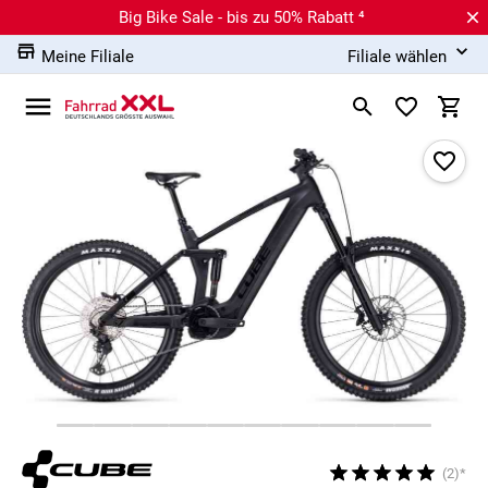
Big Bike Sale - bis zu 50% Rabatt ⁴
Meine Filiale
Filiale wählen
(2)*