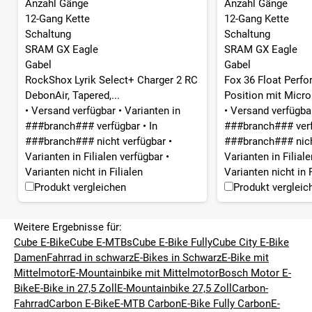
Anzahl Gänge
Anzahl Gänge
12-Gang Kette
12-Gang Kette
Schaltung
Schaltung
SRAM GX Eagle
SRAM GX Eagle
Gabel
Gabel
RockShox Lyrik Select+ Charger 2 RC
Fox 36 Float Perfo
DebonAir, Tapered,...
Position mit Micro.
•
Versand verfügbar
•
Varianten in
•
Versand verfügb
###branch### verfügbar
•
In
###branch### ver
###branch### nicht verfügbar
•
###branch### nich
Varianten in Filialen verfügbar
•
Varianten in Filial
Varianten nicht in Filialen
Varianten nicht in F
Produkt vergleichen
Produkt vergleic
Weitere Ergebnisse für:
Cube E-Bike
Cube E-MTBs
Cube E-Bike Fully
Cube City E-Bike
Damen
Fahrrad in schwarz
E-Bikes in Schwarz
E-Bike mit
Mittelmotor
E-Mountainbike mit Mittelmotor
Bosch Motor E-
Bike
E-Bike in 27,5 Zoll
E-Mountainbike 27,5 Zoll
Carbon-
Fahrrad
Carbon E-Bike
E-MTB Carbon
E-Bike Fully Carbon
E-