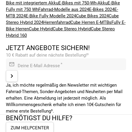
Bike mit integriertem Akku
E-Bikes mit 750-Wh-Akku
E-Bike
Fully mit 750 Wh
Fahrrad-Modelle aus 2024
E-Bikes 2024
E-
MTB 2024
E-Bike Fully Modelle 2024
Cube Bikes 2024
Cube
Stereo Hybrid 2024
Herrenfahrrad
Cube Herren E-MTBs
Fully E-
Bike Herren
Cube Hybrid
Cube Stereo Hybrid
Cube Stereo
Hybrid 160
JETZT ANGEBOTE SICHERN!
10 € Rabatt auf deine nächste Bestellung!³
*
Deine E-Mail Adresse
Ja, ich möchte regelmäßig den Newsletter mit wichtigen
Fahrrad-Themen, Sonder-Angeboten und Neuheiten per Mail
erhalten. Eine Abmeldung ist jederzeit möglich. Als
Willkommensgeschenk erhalte ich einen 10€-Gutschein für
meine erste Bestellung³.
BENÖTIGST DU HILFE?
ZUM HELPCENTER