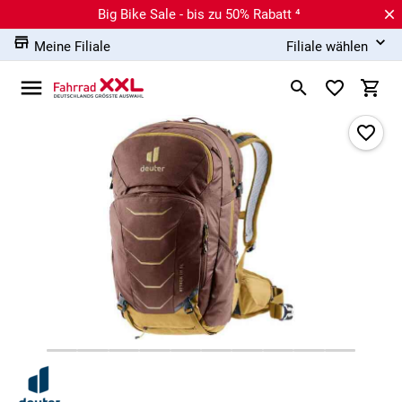
Big Bike Sale - bis zu 50% Rabatt ⁴
Meine Filiale
Filiale wählen