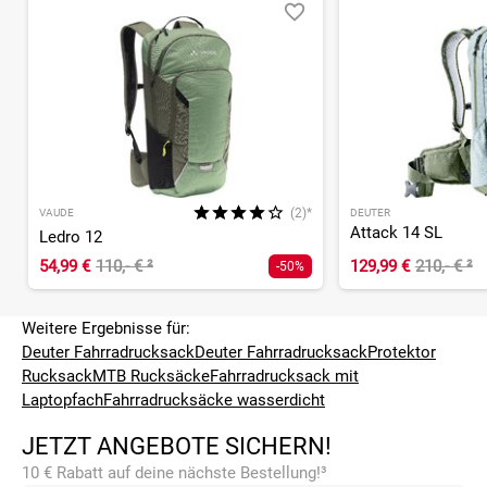
(2)*
VAUDE
DEUTER
Attack 14 SL
Ledro 12
54,99 €
110,- €
²
129,99 €
210,- €
²
-50%
Weitere Ergebnisse für:
Deuter Fahrradrucksack
Deuter Fahrradrucksack
Protektor
Rucksack
MTB Rucksäcke
Fahrradrucksack mit
Laptopfach
Fahrradrucksäcke wasserdicht
JETZT ANGEBOTE SICHERN!
10 € Rabatt auf deine nächste Bestellung!³