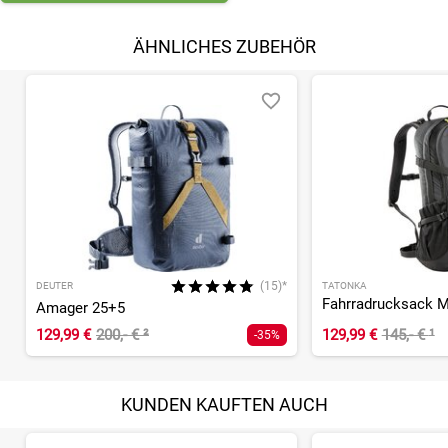
ÄHNLICHES ZUBEHÖR
(15)*
DEUTER
TATONKA
Fahrradrucksack M
Amager 25+5
129,99 €
200,- €
²
129,99 €
145,- €
¹
-35%
KUNDEN KAUFTEN AUCH