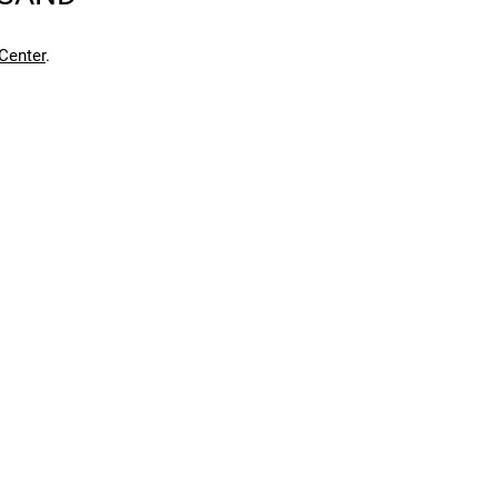
Center
.
en kann. Einen Fehler gefunden?
Hier melden.
en kann. Einen Fehler gefunden?
Hier melden.