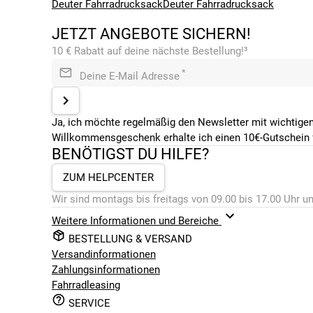
Deuter Fahrradrucksack
Deuter Fahrradrucksack
JETZT ANGEBOTE SICHERN!
10 € Rabatt auf deine nächste Bestellung!³
*
Deine E-Mail Adresse
Ja, ich möchte regelmäßig den Newsletter mit wichtigen
Willkommensgeschenk erhalte ich einen 10€-Gutschein f
BENÖTIGST DU HILFE?
ZUM HELPCENTER
Wir sind montags bis freitags von 09.00 bis 17.00 Uhr un
Weitere Informationen und Bereiche
BESTELLUNG & VERSAND
Versandinformationen
Zahlungsinformationen
Fahrradleasing
SERVICE