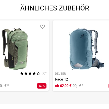
ÄHNLICHES ZUBEHÖR
(2)*
DEUTER
Race 12
0,- €
²
ab
62,99 €
90,- €
¹
-50%