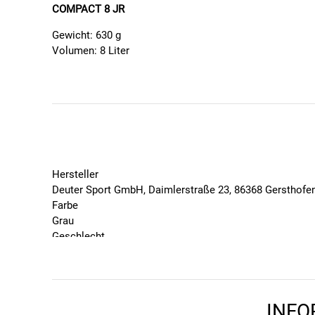
COMPACT 8 JR
Gewicht: 630 g
Volumen: 8 Liter
Maße: 40 / 24 / 13 (H x B x T) cm
Zuladungsempfehlung: 1 - 3 kg
Ein Mountainbike-Rucksack für junge Nachwuchstalente: 
auf dem Rücken und bleibt auch in schnellen Kurven fes
Halterung unten am Rucksack, eine praktische Helmhalte
Werkzeugfach und zwei elastische Seitenfächer.
Hersteller
AUSSTATTUNG
Deuter Sport GmbH, Daimlerstraße 23, 86368 Gersthofe
Farbe
Pull-Forward Hüftflossen
Grau
Stufenlos verstellbarer Brustgurt
Geschlecht
SOS-Label mit Notrufnummern
Unisex
Netzhüftflossen
Marke
Zwei seitliche Außentaschen
deuter
Brillenhalterung am Schultergurt
Packvolumen in Liter
Regenhülle
INFO
8
Vorrichtung für Trinksystem (2.0 Liter)