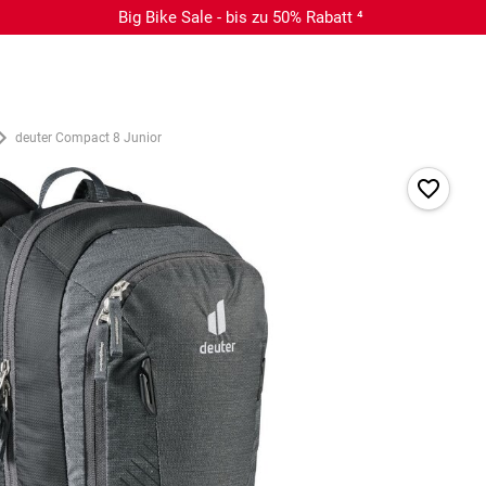
Big Bike Sale - bis zu 50% Rabatt ⁴
deuter Compact 8 Junior