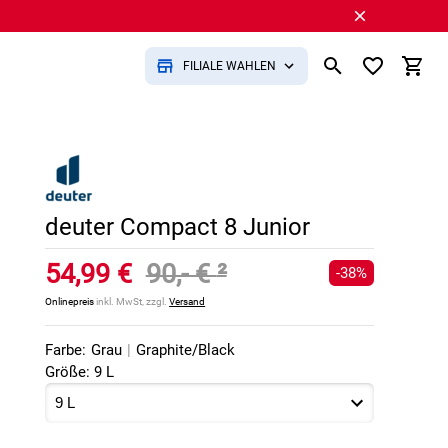
FILIALE WÄHLEN
deuter Compact 8 Junior
54,99 €
90,- €
²
-38%
Onlinepreis
inkl. MwSt, zzgl.
Versand
Farbe:
Grau
|
Graphite/Black
Größe: 9 L