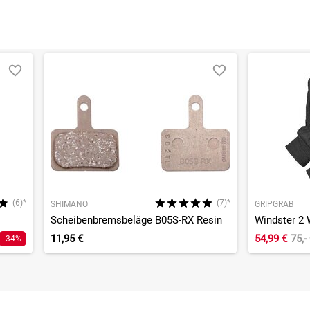
(6)*
(7)*
SHIMANO
GRIPGRAB
Scheibenbremsbeläge B05S-RX Resin
11,95 €
54,99 €
75,-
-34%