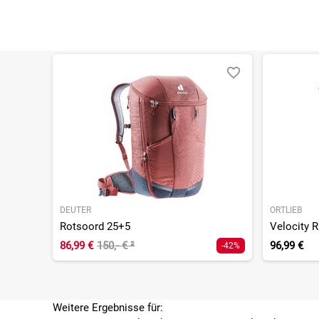
DEUTER
ORTLIEB
Rotsoord 25+5
Velocity 
86,99 €
150,- €
²
96,99 €
-42%
Weitere Ergebnisse für: