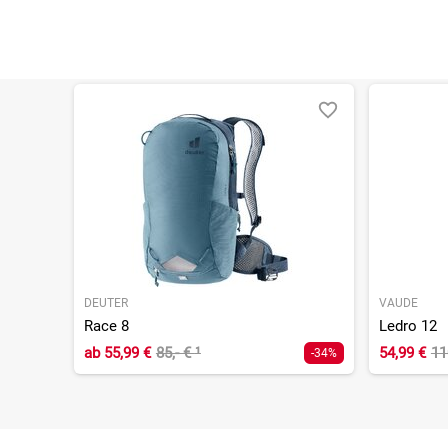
DEUTER
VAUDE
Race 8
Ledro 12
ab
55,99 €
85,- €
¹
54,99 €
11
-34%