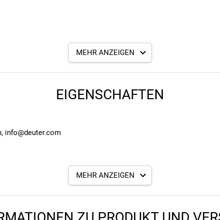
MEHR ANZEIGEN
der Compact 8 Jr. Dank ergonomischer Schulterträger, verstellbar
t am Körper. Zudem besticht der Bike-Rucksack mit seiner durchdac
EIGENSCHAFTEN
rung mit Befestigungs-Clips, ein geräumiges Hauptfach für Ersatzb
n, info@deuter.com
MEHR ANZEIGEN
RMATIONEN ZU PRODUKT UND VE