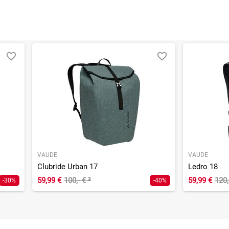
VAUDE
VAUDE
Clubride Urban 17
Ledro 18
59,99 €
100,- €
²
59,99 €
120,
-30%
-40%