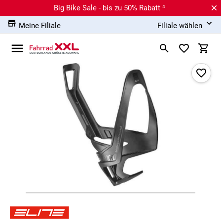
Big Bike Sale - bis zu 50% Rabatt ⁴
Meine Filiale
Filiale wählen