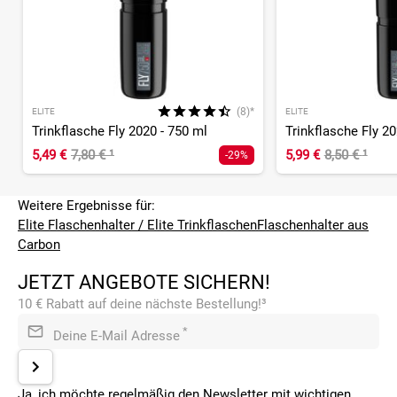
(8)*
ELITE
ELITE
Trinkflasche Fly 2020 - 750 ml
Trinkflasche Fly 20
5,49 €
7,80 €
¹
5,99 €
8,50 €
¹
-29%
Weitere Ergebnisse für:
Elite Flaschenhalter / Elite Trinkflaschen
Flaschenhalter aus
Carbon
JETZT ANGEBOTE SICHERN!
10 € Rabatt auf deine nächste Bestellung!³
*
Deine E-Mail Adresse
Ja, ich möchte regelmäßig den Newsletter mit wichtigen