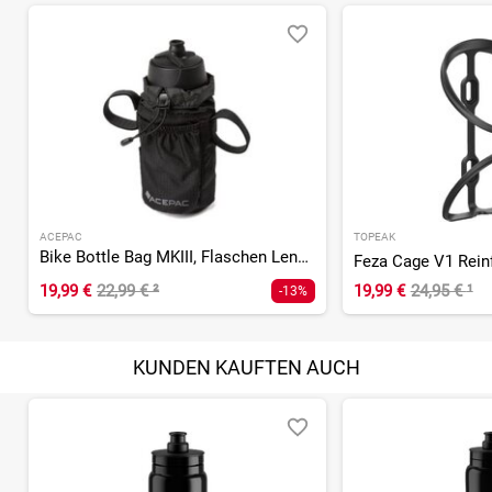
ACEPAC
TOPEAK
Bike Bottle Bag MKIII, Flaschen Lenkertasche
19,99 €
22,99 €
²
19,99 €
24,95 €
¹
-13%
KUNDEN KAUFTEN AUCH