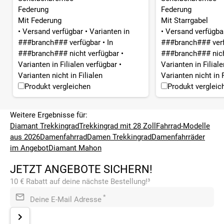
Federung
Federung
Mit Federung
Mit Starrgabel
•
Versand verfügbar
•
Varianten in
•
Versand verfügb
###branch### verfügbar
•
In
###branch### ver
###branch### nicht verfügbar
•
###branch### nich
Varianten in Filialen verfügbar
•
Varianten in Filial
Varianten nicht in Filialen
Varianten nicht in F
Produkt vergleichen
Produkt vergleic
Weitere Ergebnisse für:
Diamant Trekkingrad
Trekkingrad mit 28 Zoll
Fahrrad-Modelle
aus 2026
Damenfahrrad
Damen Trekkingrad
Damenfahrräder
im Angebot
Diamant Mahon
JETZT ANGEBOTE SICHERN!
10 € Rabatt auf deine nächste Bestellung!³
*
Deine E-Mail Adresse