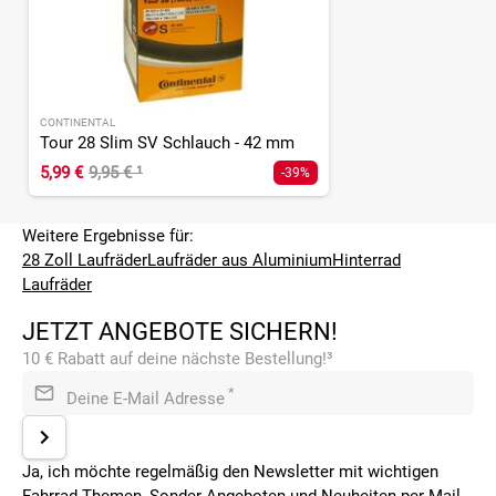
CONTINENTAL
Tour 28 Slim SV Schlauch - 42 mm
5,99 €
9,95 €
¹
-39%
Weitere Ergebnisse für:
28 Zoll Laufräder
Laufräder aus Aluminium
Hinterrad
Laufräder
JETZT ANGEBOTE SICHERN!
10 € Rabatt auf deine nächste Bestellung!³
*
Deine E-Mail Adresse
Ja, ich möchte regelmäßig den Newsletter mit wichtigen
Fahrrad-Themen, Sonder-Angeboten und Neuheiten per Mail