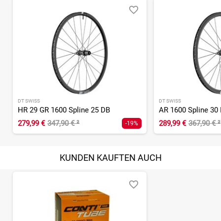
DT SWISS
DT SWISS
HR 29 GR 1600 Spline 25 DB
279,99 €
347,90 €
²
289,99 €
367,90 €
²
-19%
KUNDEN KAUFTEN AUCH