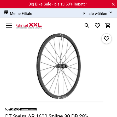
Big Bike Sale - bis zu 50% Rabatt ⁴
Meine Filiale
Filiale wählen
DT Swiss AR 1600 Spline 30 DB 28"-