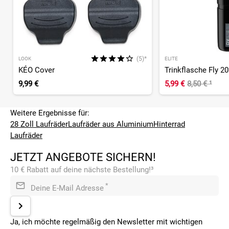
(5)*
LOOK
ELITE
KÉO Cover
Trinkflasche Fly 20
9,99 €
5,99 €
8,50 €
¹
Weitere Ergebnisse für:
28 Zoll Laufräder
Laufräder aus Aluminium
Hinterrad
Laufräder
JETZT ANGEBOTE SICHERN!
10 € Rabatt auf deine nächste Bestellung!³
*
Deine E-Mail Adresse
Ja, ich möchte regelmäßig den Newsletter mit wichtigen