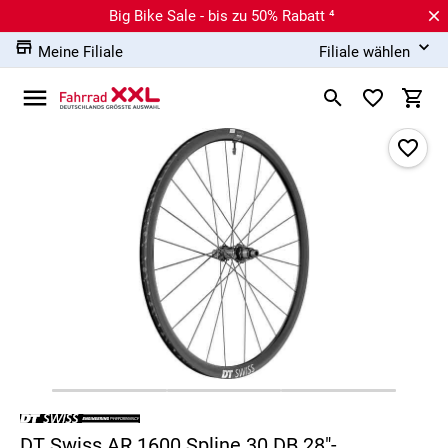
Big Bike Sale - bis zu 50% Rabatt ⁴
Meine Filiale
Filiale wählen
DT Swiss AR 1600 Spline 30 DB 28"-