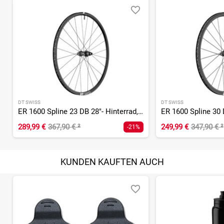
DT SWISS
DT SWISS
ER 1600 Spline 23 DB 28"- Hinterrad, SRAM XDR
289,99 €
367,90 €
²
249,99 €
347,90 €
²
-21%
KUNDEN KAUFTEN AUCH