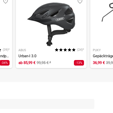
(39)*
(24)*
ABUS
PUKY
Airkompressor Compact 10.0 Standpumpe
Urban-I 3.0
Gepäckträge
ab
85,99 €
99,95 €
²
36,99 €
39,
-34%
-13%