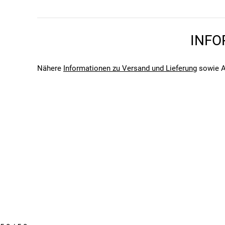
Bitte beachte, dass es zu Abweichungen zwischen den 
Bitte beachte, dass es zu Abweichungen zwischen den 
INFO
Nähere
Informationen zu Versand und Lieferung
sowie A