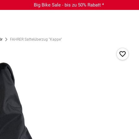
Big Bike Sale - bis zu 50% Rabatt ⁴
ör
FAHRER Sattelüberzug "Kappe"