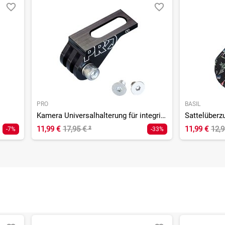
PRO
BASIL
Kamera Universalhalterung für integrierte Sattelhalterung
Sattelüberz
11,99 €
17,95 €
²
11,99 €
12,
-7%
-33%