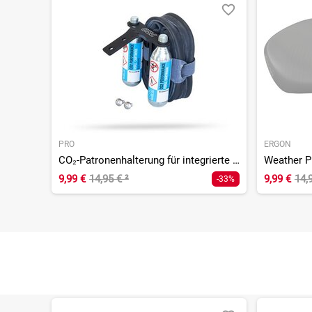
PRO
ERGON
CO₂-Patronenhalterung für integrierte Sattelhalterung
9,99 €
14,95 €
²
9,99 €
14,
-33%