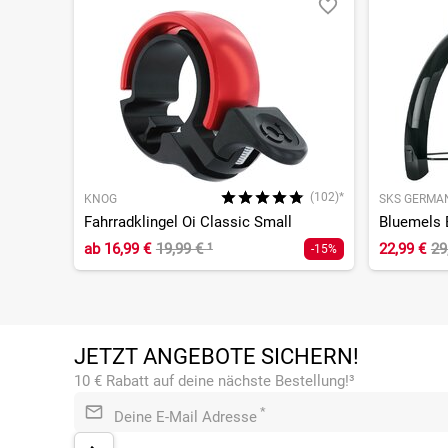
(102)*
KNOG
SKS GERMA
Fahrradklingel Oi Classic Small
ab
16,99 €
19,99 €
¹
22,99 €
29
-15%
JETZT ANGEBOTE SICHERN!
10 € Rabatt auf deine nächste Bestellung!³
*
Deine E-Mail Adresse