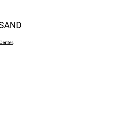
en kann. Einen Fehler gefunden?
Hier melden.
en kann. Einen Fehler gefunden?
Hier melden.
RSAND
Center
.