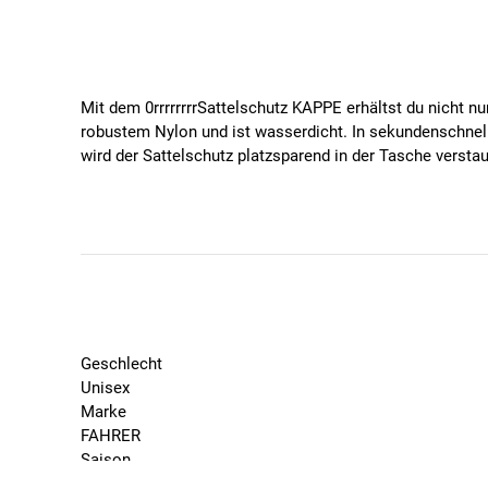
Mit dem 0rrrrrrrrSattelschutz KAPPE erhältst du nicht n
robustem Nylon und ist wasserdicht. In sekundenschnell
wird der Sattelschutz platzsparend in der Tasche verstau
Die KAPPE wird lokal in Zusammenarbeit mit Werkstätte
Spezifikationen
Sattelüberzug schützt den Sattel vor Regen
Robust und wasserdicht
Material: Nylon
Sattelbreite: max. 17 cm
Geschlecht
Designed & handmade in Berlin
Unisex
Marke
FAHRER
Saison
2024