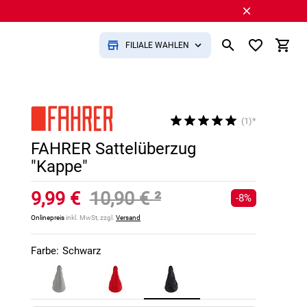
FILIALE WÄHLEN
(1)*
FAHRER Sattelüberzug
"Kappe"
9,99 €
10,90 €
²
-8%
Onlinepreis
inkl. MwSt, zzgl.
Versand
Farbe:
Schwarz