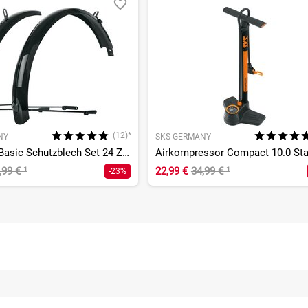
(12)*
NY
SKS GERMANY
Bluemels Basic Schutzblech Set 24 Zoll schwarz
,99 €
¹
22,99 €
34,99 €
¹
-23%