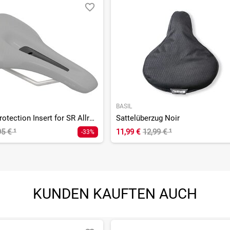
BASIL
Weather Protection Insert for SR Allroad Women
Sattelüberzug Noir
95 €
¹
11,99 €
12,99 €
¹
-33%
KUNDEN KAUFTEN AUCH