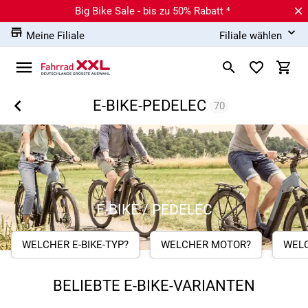
Big Bike Sale - bis zu 50% Rabatt ⁴
Meine Filiale
Filiale wählen
E-BIKE-PEDELEC
70
E-BIKE / PEDELEC
WELCHER E-BIKE-TYP?
WELCHER MOTOR?
WEL
BELIEBTE E-BIKE-VARIANTEN