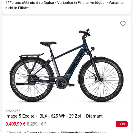
###branch### nicht verfügbar
•
Varianten in Filialen verfügbar
•
Varianten
nicht in Filialen
KALKHOFF
Image 5 Excite + BLX - 625 Wh - 29 Zoll - Diamant
3.499,99 €
5.299,- €
²
-33%
•
Versand verfügbar
•
Varianten in ###branch### verfügbar
•
In