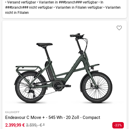
•
Versand verfügbar
•
Varianten in ###branch### verfügbar
•
In
###branch### nicht verfügbar
•
Varianten in Filialen verfügbar
•
Varianten
nicht in Filialen
KALKHOFF
Endeavour C Move + - 545 Wh - 20 Zoll - Compact
2.399,99 €
3.599,- €
²
-33%