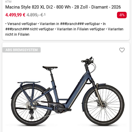
KTM
Macina Style 820 XL Di2 - 800 Wh - 28 Zoll - Diamant - 2026
4.499,99 €
4.899,- €
¹
-8%
•
Versand verfügbar
•
Varianten in ###branch### verfügbar
•
In
###branch### nicht verfügbar
•
Varianten in Filialen verfügbar
•
Varianten
nicht in Filialen