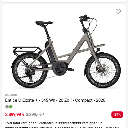
KALKHOFF
Entice C Excite + - 545 Wh - 20 Zoll - Compact - 2026
2.399,99 €
3.399,- €
¹
-29%
•
Versand verfügbar
•
Varianten in ###branch### verfügbar
•
In