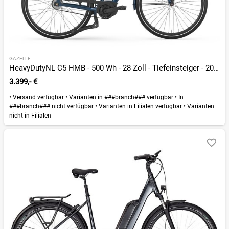
GAZELLE
HeavyDutyNL C5 HMB - 500 Wh - 28 Zoll - Tiefeinsteiger - 2026
3.399,- €
•
Versand verfügbar
•
Varianten in ###branch### verfügbar
•
In
###branch### nicht verfügbar
•
Varianten in Filialen verfügbar
•
Varianten
nicht in Filialen