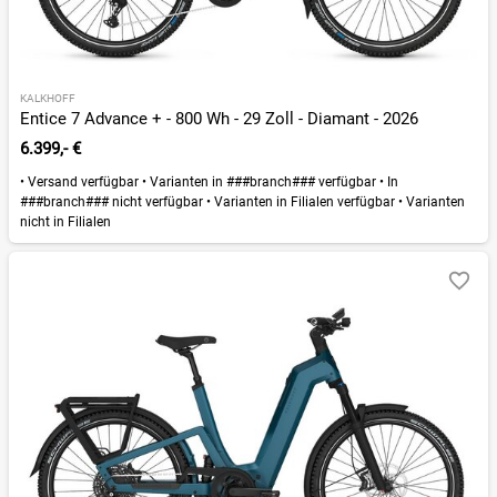
KALKHOFF
Entice 7 Advance + - 800 Wh - 29 Zoll - Diamant - 2026
6.399,- €
•
Versand verfügbar
•
Varianten in ###branch### verfügbar
•
In
###branch### nicht verfügbar
•
Varianten in Filialen verfügbar
•
Varianten
nicht in Filialen