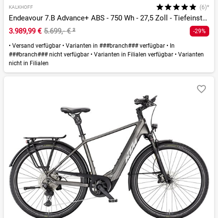
(6)*
KALKHOFF
Endeavour 7.B Advance+ ABS - 750 Wh - 27,5 Zoll - Tiefeinsteiger
3.989,99 €
5.699,- €
²
-29%
•
Versand verfügbar
•
Varianten in ###branch### verfügbar
•
In
###branch### nicht verfügbar
•
Varianten in Filialen verfügbar
•
Varianten
nicht in Filialen