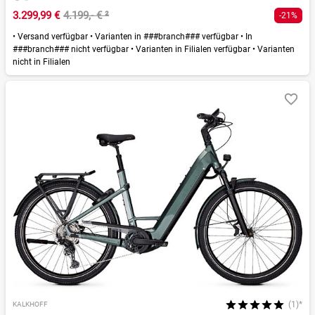
3.299,99 €
4.199,- €
²
-21%
•
Versand verfügbar
•
Varianten in ###branch### verfügbar
•
In
###branch### nicht verfügbar
•
Varianten in Filialen verfügbar
•
Varianten
nicht in Filialen
(1)*
KALKHOFF