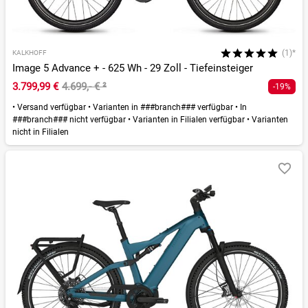
(1)*
KALKHOFF
Image 5 Advance + - 625 Wh - 29 Zoll - Tiefeinsteiger
3.799,99 €
4.699,- €
²
-19%
•
Versand verfügbar
•
Varianten in ###branch### verfügbar
•
In
###branch### nicht verfügbar
•
Varianten in Filialen verfügbar
•
Varianten
nicht in Filialen