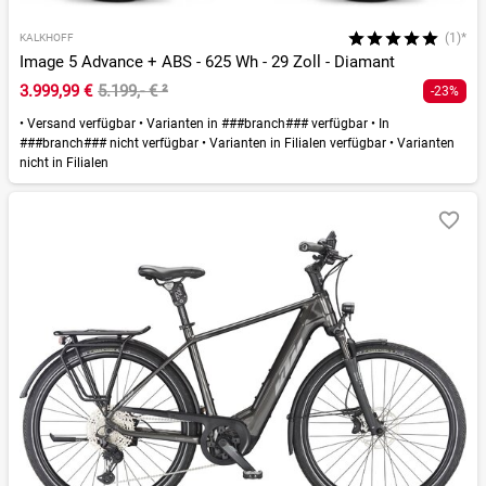
(1)*
KALKHOFF
Image 5 Advance + ABS - 625 Wh - 29 Zoll - Diamant
3.999,99 €
5.199,- €
²
-23%
•
Versand verfügbar
•
Varianten in ###branch### verfügbar
•
In
###branch### nicht verfügbar
•
Varianten in Filialen verfügbar
•
Varianten
nicht in Filialen