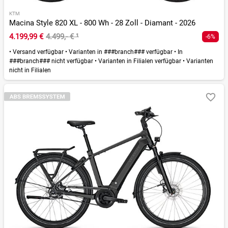
KTM
Macina Style 820 XL - 800 Wh - 28 Zoll - Diamant - 2026
4.199,99 €
4.499,- €
¹
-6%
•
Versand verfügbar
•
Varianten in ###branch### verfügbar
•
In
###branch### nicht verfügbar
•
Varianten in Filialen verfügbar
•
Varianten
nicht in Filialen