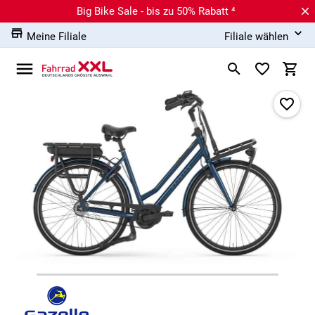
Big Bike Sale - bis zu 50% Rabatt ⁴
Meine Filiale
Filiale wählen