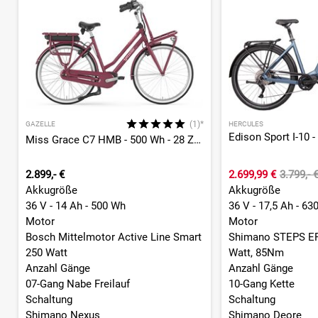
(1)*
GAZELLE
HERCULES
Miss Grace C7 HMB - 500 Wh - 28 Zoll - Tiefeinsteiger - 2026
2.899,- €
2.699,99 €
3.799,- 
Akkugröße
Akkugröße
36 V - 14 Ah - 500 Wh
36 V - 17,5 Ah - 63
Motor
Motor
Bosch Mittelmotor Active Line Smart
Shimano STEPS EP
250 Watt
Watt, 85Nm
Anzahl Gänge
Anzahl Gänge
07-Gang Nabe Freilauf
10-Gang Kette
Schaltung
Schaltung
Shimano Nexus
Shimano Deore