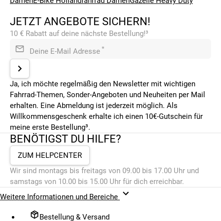
Damen
E-Bike Hollandfahrrad Damen
Gazelle Heavy Duty
JETZT ANGEBOTE SICHERN!
10 € Rabatt auf deine nächste Bestellung!³
*
Deine E-Mail Adresse
Ja, ich möchte regelmäßig den Newsletter mit wichtigen
Fahrrad-Themen, Sonder-Angeboten und Neuheiten per Mail
erhalten. Eine Abmeldung ist jederzeit möglich. Als
Willkommensgeschenk erhalte ich einen 10€-Gutschein für
meine erste Bestellung³.
BENÖTIGST DU HILFE?
ZUM HELPCENTER
Wir sind montags bis freitags von 09.00 bis 17.00 Uhr und
samstags von 10.00 bis 15.00 Uhr für dich erreichbar.
Weitere Informationen und Bereiche
Bestellung & Versand