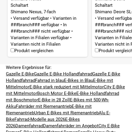
Schaltart
Schaltart
Shimano Nexus, 7-fach
Shimano Deore SL-
•
Versand verfügbar
•
Varianten in
•
Versand verfügb
###branch### verfügbar
•
In
###branch### ver
###branch### nicht verfügbar
•
###branch### nich
Varianten in Filialen verfügbar
•
Varianten in Filial
Varianten nicht in Filialen
Varianten nicht in F
Produkt vergleichen
Produkt vergleic
Weitere Ergebnisse für:
Gazelle E-Bike
Gazelle E-Bike Hollandfahrrad
Gazelle E-Bike
Hollandfahrrad
Fahrrad in blau
E-Bikes in Blau
E-Bike mit
Mittelmotor
E-Bike stark reduziert mit Mittelmotor
City E-Bike
mit Mittelmotor
Bosch Motor E-Bike
E-Bike Hollandfahrrad
mit Boschmotor
E-Bike in 28 Zoll
E-Bikes mit 500-Wh-
Akku
Fahrräder mit Riemenantrieb
E-Bike mit
Riemenantrieb
Urban E-Bikes mit Riemenantrieb
Alu E-
Bike
Fahrrad-Modelle aus 2026
E-Bikes
2026
Damenfahrrad
Damenfahrräder im Angebot
City E-Bike