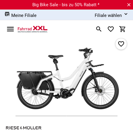
Big Bike Sale - bis zu 50% Rabatt ⁴
Meine Filiale
Filiale wählen