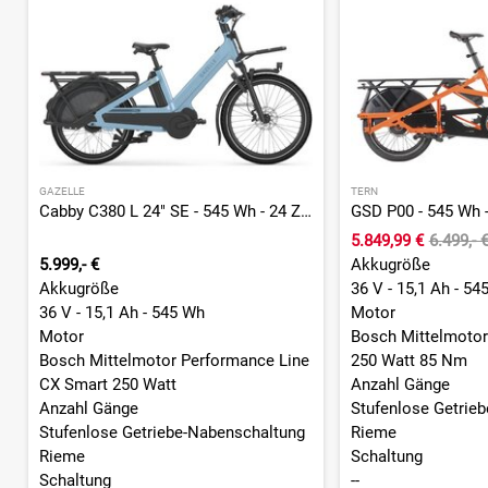
GAZELLE
TERN
Cabby C380 L 24" SE - 545 Wh - 24 Zoll - Longtail - 2026
5.849,99 €
6.499,- 
5.999,- €
Akkugröße
Akkugröße
36 V - 15,1 Ah - 54
36 V - 15,1 Ah - 545 Wh
Motor
Motor
Bosch Mittelmotor
Bosch Mittelmotor Performance Line
250 Watt 85 Nm
CX Smart 250 Watt
Anzahl Gänge
Anzahl Gänge
Stufenlose Getrie
Stufenlose Getriebe-Nabenschaltung
Rieme
Rieme
Schaltung
Schaltung
--