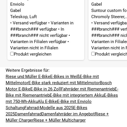
Enviolo
Gabel
Gabel
Suntour custom for
Teleskop, Luft
Chromoly Steerer,..
•
Versand verfügbar
•
Varianten in
•
Versand verfügb
###branch### verfügbar
•
In
###branch### ver
###branch### nicht verfügbar
•
###branch### nich
Varianten in Filialen verfügbar
•
Varianten in Filial
Varianten nicht in Filialen
Varianten nicht in F
Produkt vergleichen
Produkt vergleic
Weitere Ergebnisse für:
Riese und Müller E-Bike
E-Bikes in Weiß
E-Bike mit
Mittelmotor
E-Bike stark reduziert mit Mittelmotor
Bosch
Motor E-Bike
E-Bike in 26 Zoll
Fahrräder mit Riemenantrieb
E-
Bike mit Riemenantrieb
E-Bike mit integriertem Akku
E-Bikes
mit 750-Wh-Akku
Alu E-Bike
E-Bike mit Enviolo
Schaltung
Fahrrad-Modelle aus 2025
E-Bikes
2025
Damenfahrrad
Damenfahrräder im Angebot
Riese +
Müller Charger
Riese + Müller Multicharger