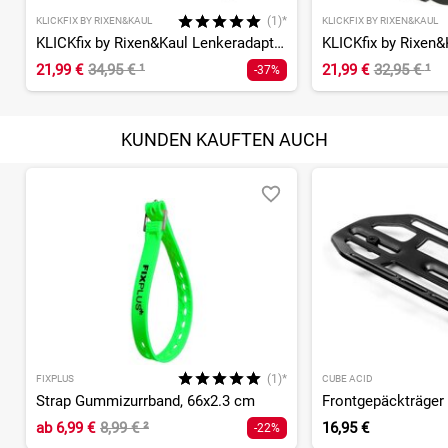
(1)*
KLICKFIX BY RIXEN&KAUL
KLICKFIX BY RIXEN&KAUL
KLICKfix by Rixen&Kaul Lenkeradapter für Vorbau
21,99 €
34,95 €
¹
21,99 €
32,95 €
¹
-37%
KUNDEN KAUFTEN AUCH
(1)*
FIXPLUS
CUBE ACID
Strap Gummizurrband, 66x2.3 cm
Frontgepäckträger
ab
6,99 €
8,99 €
²
16,95 €
-22%