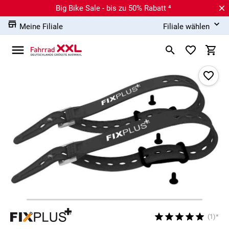
Big Bike Sale - bis zu 50% Rabatt ⁴
Meine Filiale
Filiale wählen
(1)*