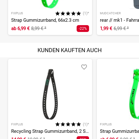
(1)*
FIXPLUS
MUDCATCHER
Strap Gummizurrband, 66x2.3 cm
rear // mk1 - Fahrr
ab
6,99 €
8,99 €
²
1,99 €
6,99 €
²
-22%
KUNDEN KAUFTEN AUCH
(1)*
FIXPLUS
FIXPLUS
Recycling Strap Gummizurrband, 2 Stück
Strap Gummizurrba