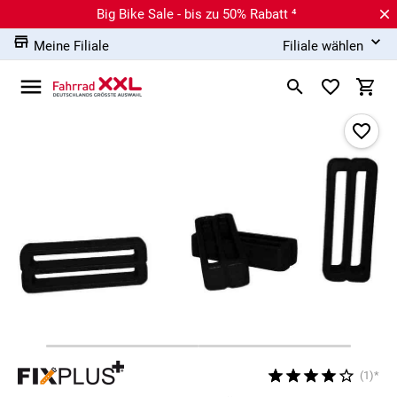
Big Bike Sale - bis zu 50% Rabatt ⁴
Meine Filiale
Filiale wählen
(1)*