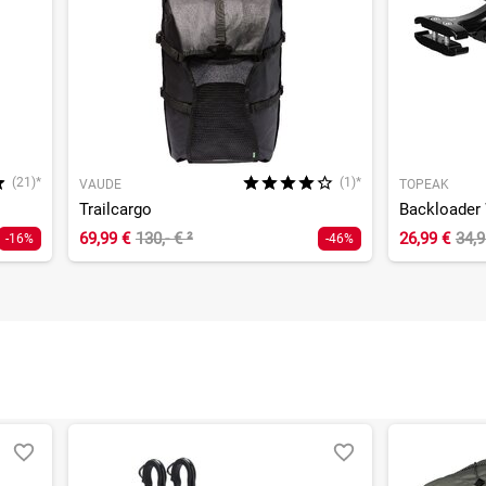
(21)*
(1)*
VAUDE
TOPEAK
Trailcargo
69,99 €
130,- €
²
26,99 €
34,
-16%
-46%