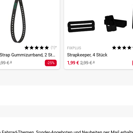
(1)*
FIXPLUS
Recycling Strap Gummizurrband, 2 Stück
Strapkeeper, 4 Stück
,99 €
²
1,99 €
2,99 €
²
-25%
 Fahrrad-Themen, Sonder-Angeboten und Neuheiten per Mail erhalte