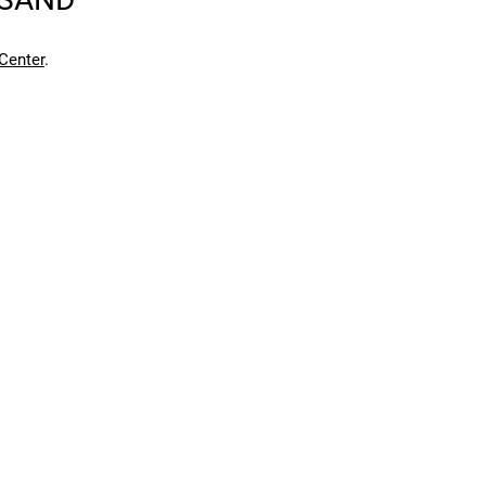
en kann. Einen Fehler gefunden?
Hier melden.
en kann. Einen Fehler gefunden?
Hier melden.
Center
.