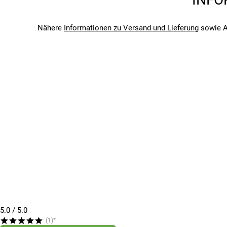
Aktion
Bitte beachte, dass es zu Abweichungen zwischen den 
Bitte beachte, dass es zu Abweichungen zwischen den 
Nähere
Informationen zu Versand und Lieferung
sowie A
5.0
/ 5.0
(1)*