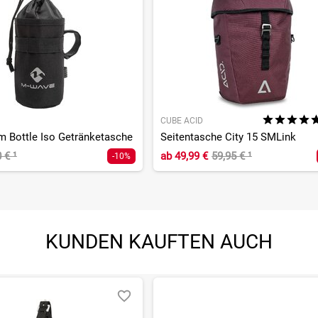
CUBE ACID
 Bottle Iso Getränketasche
Seitentasche City 15 SMLink
0 €
¹
ab
49,99 €
59,95 €
¹
-10%
KUNDEN KAUFTEN AUCH