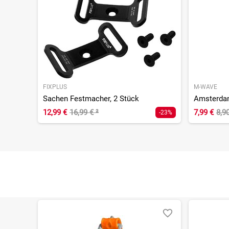
FIXPLUS
M-WAVE
Sachen Festmacher, 2 Stück
Amsterdam
12,99 €
16,99 €
²
7,99 €
8,9
-23%