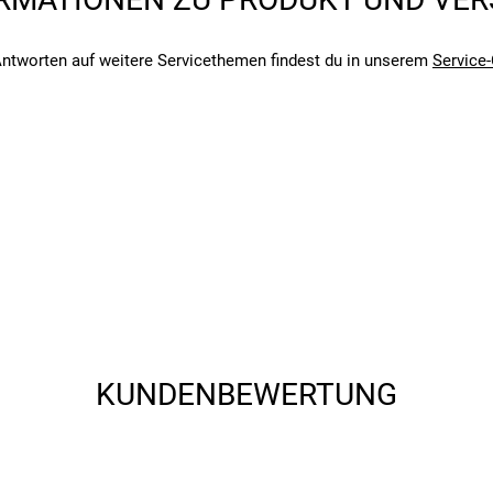
angegebenen- und den verbauten Komponenten bei Fahrrädern komm
angegebenen- und den verbauten Komponenten bei Fahrrädern komm
ntworten auf weitere Servicethemen findest du in unserem
Service-
KUNDENBEWERTUNG