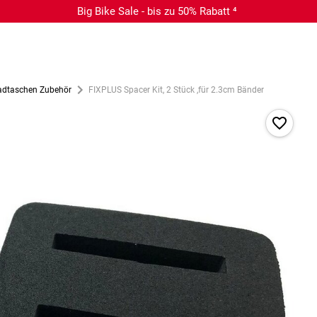
Big Bike Sale - bis zu 50% Rabatt ⁴
adtaschen Zubehör
FIXPLUS Spacer Kit, 2 Stück ,für 2.3cm Bänder