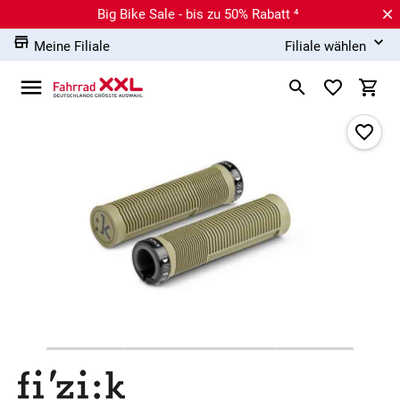
Big Bike Sale - bis zu 50% Rabatt ⁴
Meine Filiale
Filiale wählen