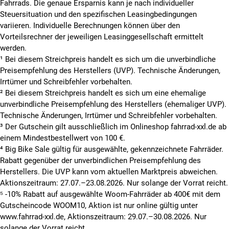
Fahrrads. Die genaue Ersparnis kann je nach individueller
Steuersituation und den spezifischen Leasingbedingungen
variieren. Individuelle Berechnungen können über den
Vorteilsrechner der jeweiligen Leasinggesellschaft ermittelt
werden.
¹ Bei diesem Streichpreis handelt es sich um die unverbindliche
Preisempfehlung des Herstellers (UVP). Technische Änderungen,
Irrtümer und Schreibfehler vorbehalten.
² Bei diesem Streichpreis handelt es sich um eine ehemalige
unverbindliche Preisempfehlung des Herstellers (ehemaliger UVP).
Technische Änderungen, Irrtümer und Schreibfehler vorbehalten.
³ Der Gutschein gilt ausschließlich im Onlineshop fahrrad-xxl.de ab
einem Mindestbestellwert von 100 €.
⁴ Big Bike Sale gültig für ausgewählte, gekennzeichnete Fahrräder.
Rabatt gegenüber der unverbindlichen Preisempfehlung des
Herstellers. Die UVP kann vom aktuellen Marktpreis abweichen.
Aktionszeitraum: 27.07.–23.08.2026. Nur solange der Vorrat reicht.
⁵ -10% Rabatt auf ausgewählte Woom-Fahrräder ab 400€ mit dem
Gutscheincode WOOM10, Aktion ist nur online gültig unter
www.fahrrad-xxl.de, Aktionszeitraum: 29.07.–30.08.2026. Nur
solange der Vorrat reicht.