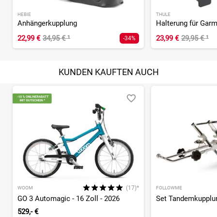
HEBIE
THULE
Anhängerkupplung
22,99 €
34,95 €
¹
23,99 €
29,95 €
¹
-34%
KUNDEN KAUFTEN AUCH
(17)*
WOOM
FOLLOWME
GO 3 Automagic - 16 Zoll - 2026
Set Tandemkupplu
529,- €