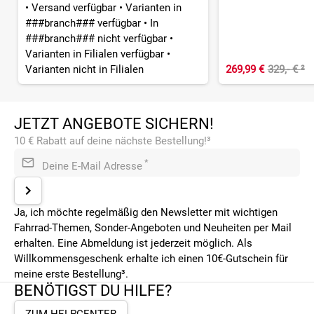
•
Versand verfügbar
•
Varianten in
###branch### verfügbar
•
In
###branch### nicht verfügbar
•
Varianten in Filialen verfügbar
•
Varianten nicht in Filialen
269,99 €
329,- €
²
JETZT ANGEBOTE SICHERN!
10 € Rabatt auf deine nächste Bestellung!³
*
Deine E-Mail Adresse
Ja, ich möchte regelmäßig den Newsletter mit wichtigen
Fahrrad-Themen, Sonder-Angeboten und Neuheiten per Mail
erhalten. Eine Abmeldung ist jederzeit möglich. Als
Willkommensgeschenk erhalte ich einen 10€-Gutschein für
meine erste Bestellung³.
BENÖTIGST DU HILFE?
ZUM HELPCENTER