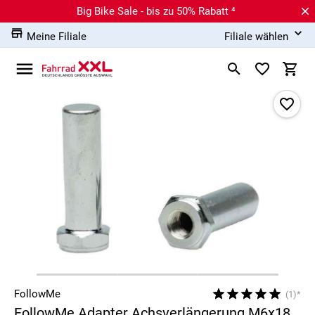
Big Bike Sale - bis zu 50% Rabatt ⁴
Meine Filiale
Filiale wählen
FollowMe
(1)*
FollowMe Adapter Achsverlängerung M6x18