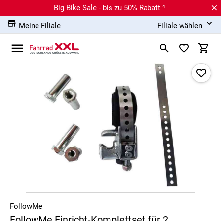
Big Bike Sale - bis zu 50% Rabatt ⁴
Meine Filiale
Filiale wählen
FollowMe
FollowMe Einricht-Komplettset für 2.