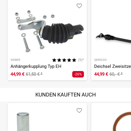
(9)*
WEBER
QERIDOO
Anhängerkupplung Typ EH
Deichsel Zweisitzer
44,99 €
61,50 €
²
44,99 €
60,- €
²
-26%
KUNDEN KAUFTEN AUCH