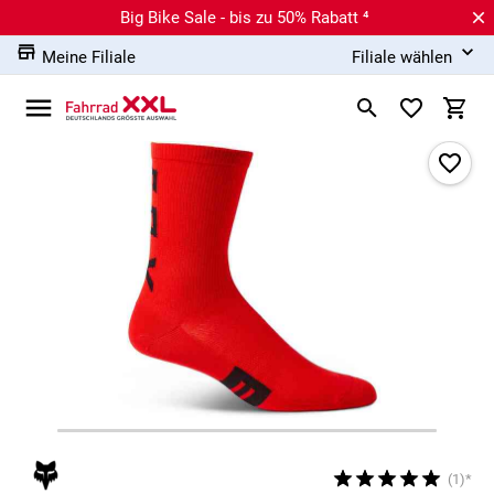
Big Bike Sale - bis zu 50% Rabatt ⁴
Meine Filiale
Filiale wählen
(1)*