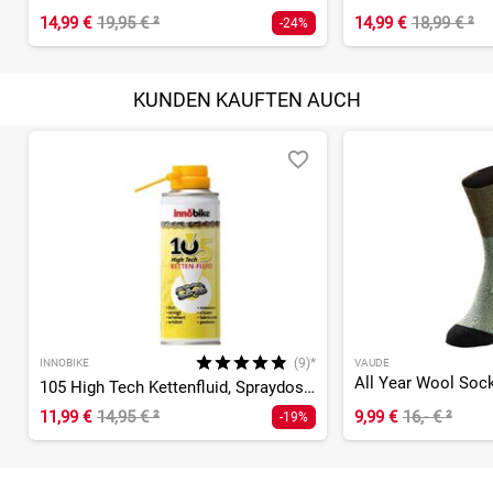
14,99 €
19,95 €
²
14,99 €
18,99 €
²
-24%
KUNDEN KAUFTEN AUCH
(9)*
INNOBIKE
VAUDE
All Year Wool Soc
105 High Tech Kettenfluid, Spraydose - 300ml
11,99 €
14,95 €
²
9,99 €
16,- €
²
-19%