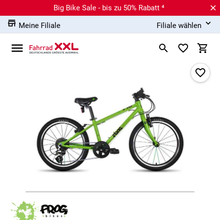
Big Bike Sale - bis zu 50% Rabatt ⁴
Meine Filiale
Filiale wählen