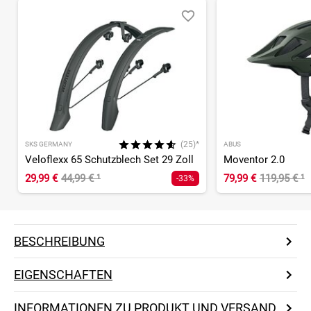
(25)*
SKS GERMANY
ABUS
Veloflexx 65 Schutzblech Set 29 Zoll
Moventor 2.0
29,99 €
44,99 €
¹
79,99 €
119,95 €
¹
-33%
BESCHREIBUNG
EIGENSCHAFTEN
INFORMATIONEN ZU PRODUKT UND VERSAND