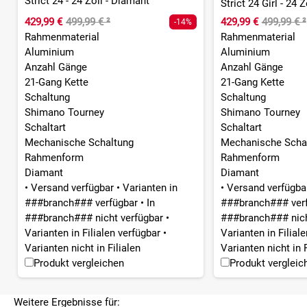
Strict 24 - 24 Zoll - Diamant
Strict 24 Girl - 24 
429,99 €
499,99 €
²
429,99 €
499,99 €
²
-14%
Rahmenmaterial
Rahmenmaterial
Aluminium
Aluminium
Anzahl Gänge
Anzahl Gänge
21-Gang Kette
21-Gang Kette
Schaltung
Schaltung
Shimano Tourney
Shimano Tourney
Schaltart
Schaltart
Mechanische Schaltung
Mechanische Scha
Rahmenform
Rahmenform
Diamant
Diamant
•
Versand verfügbar
•
Varianten in
•
Versand verfügb
###branch### verfügbar
•
In
###branch### ver
###branch### nicht verfügbar
•
###branch### nich
Varianten in Filialen verfügbar
•
Varianten in Filial
Varianten nicht in Filialen
Varianten nicht in F
Produkt vergleichen
Produkt vergleic
Weitere Ergebnisse für: