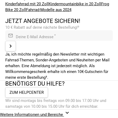
Kinderfahrrad mit 20 Zoll
Kindermountainbike in 20 Zoll
Frog
Bike 20 Zoll
Fahrrad-Modelle aus 2024
JETZT ANGEBOTE SICHERN!
10 € Rabatt auf deine nächste Bestellung!³
*
Deine E-Mail Adresse
Ja, ich möchte regelmäßig den Newsletter mit wichtigen
Fahrrad-Themen, Sonder-Angeboten und Neuheiten per Mail
erhalten. Eine Abmeldung ist jederzeit möglich. Als
Willkommensgeschenk erhalte ich einen 10€-Gutschein für
meine erste Bestellung³.
BENÖTIGST DU HILFE?
ZUM HELPCENTER
Wir sind montags bis freitags von 09.00 bis 17.00 Uhr und
samstags von 10.00 bis 15.00 Uhr für dich erreichbar.
Weitere Informationen und Bereiche