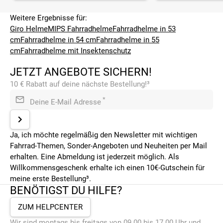
Weitere Ergebnisse für:
Giro Helme
MIPS Fahrradhelme
Fahrradhelme in 53
cm
Fahrradhelme in 54 cm
Fahrradhelme in 55
cm
Fahrradhelme mit Insektenschutz
JETZT ANGEBOTE SICHERN!
10 € Rabatt auf deine nächste Bestellung!³
*
Deine E-Mail Adresse
Ja, ich möchte regelmäßig den Newsletter mit wichtigen
Fahrrad-Themen, Sonder-Angeboten und Neuheiten per Mail
erhalten. Eine Abmeldung ist jederzeit möglich. Als
Willkommensgeschenk erhalte ich einen 10€-Gutschein für
meine erste Bestellung³.
BENÖTIGST DU HILFE?
ZUM HELPCENTER
Wir sind montags bis freitags von 09.00 bis 17.00 Uhr und