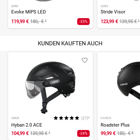
GIRO
UVEX
Evoke MIPS LED
Stride Visor
119,99 €
180,- €
¹
123,99 €
139,95 €
¹
-33%
KUNDEN KAUFTEN AUCH
(27)*
ABUS
CASCO
Hyban 2.0 ACE
Roadster Plus
104,99 €
139,95 €
¹
99,99 €
180,- €
²
-24%