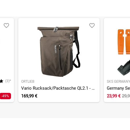
(3)*
ORTLIEB
SKS GERMAN
Vario Rucksack/Packtasche QL2.1 - Einzeltasche
169,99 €
23,99 €
29,
-49%