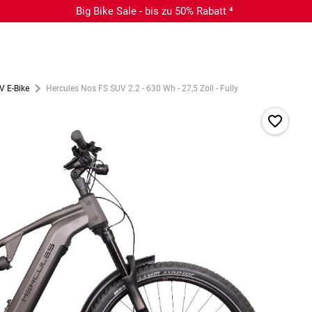
Big Bike Sale - bis zu 50% Rabatt ⁴
V E-Bike
Hercules Nos FS SUV 2.2 - 630 Wh - 27,5 Zoll - Fully