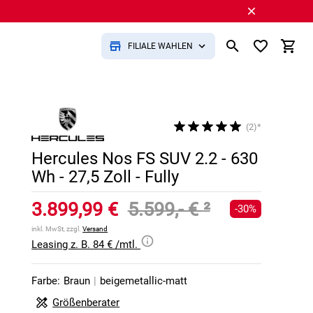
FILIALE WÄHLEN
(2)*
Hercules Nos FS SUV 2.2 - 630
Wh - 27,5 Zoll - Fully
3.899,99 €
5.599,- €
²
-30%
inkl. MwSt, zzgl.
Versand
Leasing z. B. 84 € /mtl.
Farbe:
Braun
|
beigemetallic-matt
Größenberater