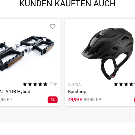
KUNDEN KAUFTEN AUCH
(83)*
ALPINA
AT A4-IB Hybrid
Kamloop
,95 €
¹
49,99 €
99,95 €
²
-5%