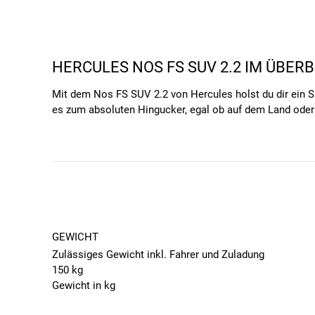
HERCULES NOS FS SUV 2.2 IM ÜBERB
Mit dem Nos FS SUV 2.2 von Hercules holst du dir ein S
es zum absoluten Hingucker, egal ob auf dem Land oder i
dich von seiner Kombination aus urbaner Praktikabilität
BESONDERE AUSSTATTUNGSMERKMAL
ERLEBE DIE VOLLE POWER DES SHIMANO-E-
Mit einem Drehmoment von 85 Nm und einer Akkukapazit
Reichweite. Dank des Shimano-Motors, der für seine Quali
oder auf dem Land, der Motor des Hercules Nos FS SUV 2.2
GEWICHT
Zulässiges Gewicht inkl. Fahrer und Zuladung
DIE FAHRRADBELEUCHTUNG SORGT BEIM HER
150 kg
Das Hercules Nos FS SUV 2.2 ist ein SUV E-Bike, mit de
Gewicht in kg
Frontlicht und Rücklicht, und sorgt damit für Sichtbarke
27
der Fahrradbeleuchtung vom Nos FS SUV 2.2 lässt dich a