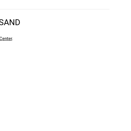
. Die bewährte Kettenschaltung garantiert eine optimale
RSAND
inzigartiges Fahrgefühl und kannst deine Radtour in
Center
.
in möchten. Mit seinem leistungsstarken Motor und der
 durch die Berge oder über Feldwege rast, dieses SUV E-