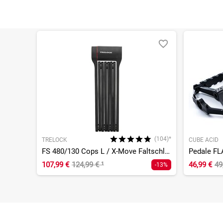
(104)*
TRELOCK
CUBE ACID
FS 480/130 Cops L / X-Move Faltschloss
Pedale FL
107,99 €
124,99 €
¹
46,99 €
49
-13%