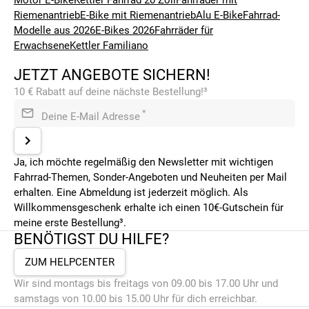
Motor E-Bike
Kettler Fahrrad 20 Zoll
Fahrräder mit
Riemenantrieb
E-Bike mit Riemenantrieb
Alu E-Bike
Fahrrad-
Modelle aus 2026
E-Bikes 2026
Fahrräder für
Erwachsene
Kettler Familiano
JETZT ANGEBOTE SICHERN!
10 € Rabatt auf deine nächste Bestellung!³
*
Deine E-Mail Adresse
Ja, ich möchte regelmäßig den Newsletter mit wichtigen
Fahrrad-Themen, Sonder-Angeboten und Neuheiten per Mail
erhalten. Eine Abmeldung ist jederzeit möglich. Als
Willkommensgeschenk erhalte ich einen 10€-Gutschein für
meine erste Bestellung³.
BENÖTIGST DU HILFE?
ZUM HELPCENTER
Wir sind montags bis freitags von 09.00 bis 17.00 Uhr und
samstags von 10.00 bis 15.00 Uhr für dich erreichbar.