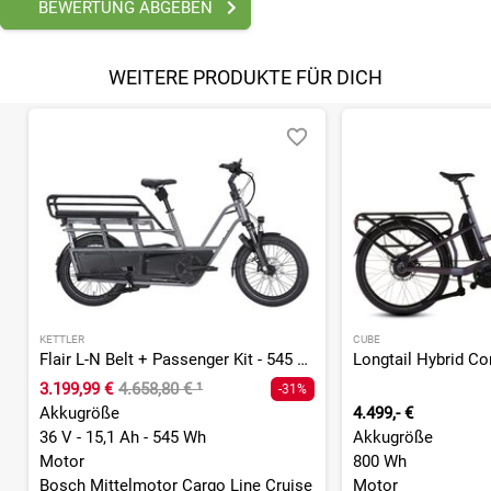
BEWERTUNG ABGEBEN
WEITERE PRODUKTE FÜR DICH
KETTLER
CUBE
Flair L-N Belt + Passenger Kit - 545 Wh - 20 Zoll - Longtail - 2026
3.199,99 €
4.658,80 €
¹
-31%
Akkugröße
4.499,- €
36 V - 15,1 Ah - 545 Wh
Akkugröße
Motor
800 Wh
Bosch Mittelmotor Cargo Line Cruise
Motor