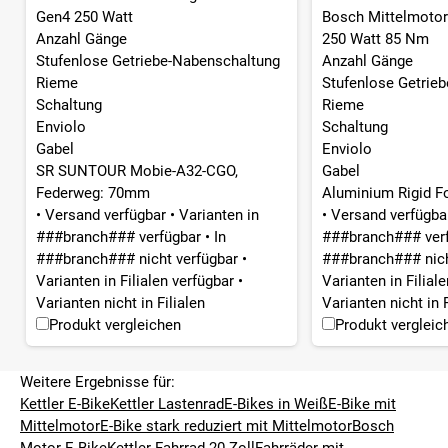
Gen4 250 Watt
Bosch Mittelmotor
Anzahl Gänge
250 Watt 85 Nm
Stufenlose Getriebe-Nabenschaltung
Anzahl Gänge
Rieme
Stufenlose Getrie
Schaltung
Rieme
Enviolo
Schaltung
Gabel
Enviolo
SR SUNTOUR Mobie-A32-CGO,
Gabel
Federweg: 70mm
Aluminium Rigid Fo
•
Versand verfügbar
•
Varianten in
•
Versand verfügb
###branch### verfügbar
•
In
###branch### ver
###branch### nicht verfügbar
•
###branch### nich
Varianten in Filialen verfügbar
•
Varianten in Filial
Varianten nicht in Filialen
Varianten nicht in F
Produkt vergleichen
Produkt vergleic
Weitere Ergebnisse für:
Kettler E-Bike
Kettler Lastenrad
E-Bikes in Weiß
E-Bike mit
Mittelmotor
E-Bike stark reduziert mit Mittelmotor
Bosch