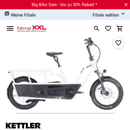
Big Bike Sale - bis zu 50% Rabatt ⁴
Meine Filiale
Filiale wählen