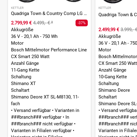
KETTLER
KETTLER
Quadriga Town & Country Comp LG (750) - 750 Wh - 27,5 Zoll - Tiefeinsteiger
2.799,99 €
4.499,- €
²
-37%
Akkugröße
2.499,99 €
3.999,- 
36 V - 20,1 Ah - 750 Wh
Akkugröße
Motor
36 V - 20,1 Ah - 75
Bosch Mittelmotor Performance Line
Motor
CX Smart 250 Watt
Bosch Mittelmotor
Anzahl Gänge
CX Smart 250 Watt
11-Gang Kette
Anzahl Gänge
Schaltung
10-Gang Kette
Shimano XT
Schaltung
Schaltart
Shimano Deore
Shimano Deore XT SL-M8130, 11-
Schaltart
fach
Shimano Deore SL-
•
Versand verfügbar
•
Varianten in
•
Versand verfügb
###branch### verfügbar
•
In
###branch### ver
###branch### nicht verfügbar
•
###branch### nich
Varianten in Filialen verfügbar
•
Varianten in Filial