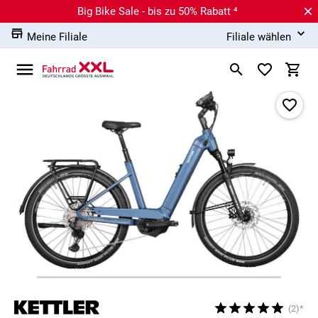
Big Bike Sale - bis zu 50% Rabatt ⁴
Meine Filiale
Filiale wählen
(2)*