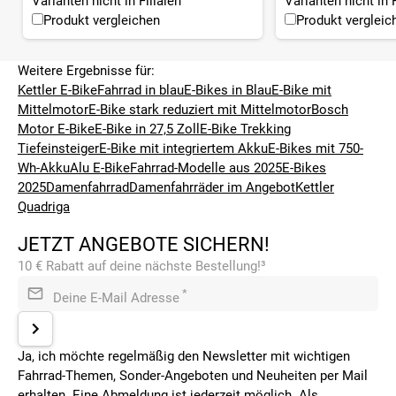
Varianten nicht in Filialen
Varianten nicht in F
Produkt vergleichen
Produkt vergleic
Weitere Ergebnisse für:
Kettler E-Bike
Fahrrad in blau
E-Bikes in Blau
E-Bike mit
Mittelmotor
E-Bike stark reduziert mit Mittelmotor
Bosch
Motor E-Bike
E-Bike in 27,5 Zoll
E-Bike Trekking
Tiefeinsteiger
E-Bike mit integriertem Akku
E-Bikes mit 750-
Wh-Akku
Alu E-Bike
Fahrrad-Modelle aus 2025
E-Bikes
2025
Damenfahrrad
Damenfahrräder im Angebot
Kettler
Quadriga
JETZT ANGEBOTE SICHERN!
10 € Rabatt auf deine nächste Bestellung!³
*
Deine E-Mail Adresse
Ja, ich möchte regelmäßig den Newsletter mit wichtigen
Fahrrad-Themen, Sonder-Angeboten und Neuheiten per Mail
erhalten. Eine Abmeldung ist jederzeit möglich. Als