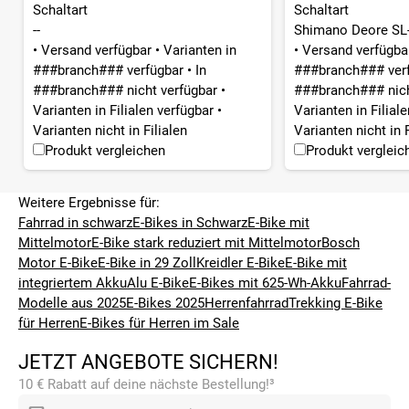
Schaltart
Schaltart
--
Shimano Deore SL-
•
Versand verfügbar
•
Varianten in
•
Versand verfügb
###branch### verfügbar
•
In
###branch### ver
###branch### nicht verfügbar
•
###branch### nich
Varianten in Filialen verfügbar
•
Varianten in Filial
Varianten nicht in Filialen
Varianten nicht in F
Produkt vergleichen
Produkt vergleic
Weitere Ergebnisse für:
Fahrrad in schwarz
E-Bikes in Schwarz
E-Bike mit
Mittelmotor
E-Bike stark reduziert mit Mittelmotor
Bosch
Motor E-Bike
E-Bike in 29 Zoll
Kreidler E-Bike
E-Bike mit
integriertem Akku
Alu E-Bike
E-Bikes mit 625-Wh-Akku
Fahrrad-
Modelle aus 2025
E-Bikes 2025
Herrenfahrrad
Trekking E-Bike
für Herren
E-Bikes für Herren im Sale
JETZT ANGEBOTE SICHERN!
10 € Rabatt auf deine nächste Bestellung!³