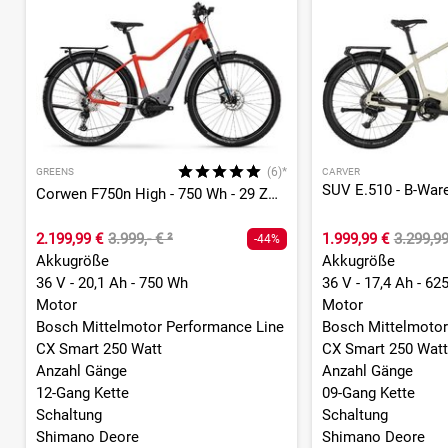
(6)*
GREENS
CARVER
Corwen F750n High - 750 Wh - 29 Zoll - Diamant
2.199,99 €
3.999,- €
²
1.999,99 €
3.299,9
-44%
Akkugröße
Akkugröße
36 V - 20,1 Ah - 750 Wh
36 V - 17,4 Ah - 62
Motor
Motor
Bosch Mittelmotor Performance Line
Bosch Mittelmotor
CX Smart 250 Watt
CX Smart 250 Watt
Anzahl Gänge
Anzahl Gänge
12-Gang Kette
09-Gang Kette
Schaltung
Schaltung
Shimano Deore
Shimano Deore