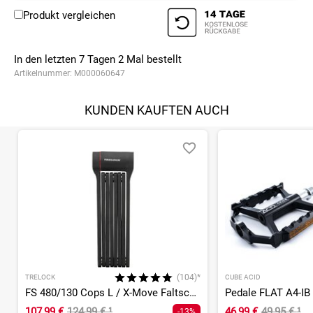
Produkt vergleichen
In den letzten 7 Tagen
2
Mal bestellt
Artikelnummer:
M000060647
KUNDEN KAUFTEN AUCH
(104)*
TRELOCK
CUBE ACID
FS 480/130 Cops L / X-Move Faltschloss
Pedale FLAT A4-IB
107,99 €
124,99 €
¹
46,99 €
49,95 €
¹
-13%