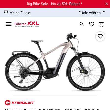
Big Bike Sale - bis zu 50% Rabatt ⁴
Meine Filiale
Filiale wählen