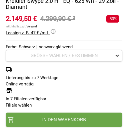
Kreidler Swype 2.0 HT EQ - 625 Wh - 29 Zoll -
Diamant
2.149,50 €
4.299,90 €
²
-50%
inkl. MwSt, zzgl.
Versand
Leasing z. B. 47 € /mtl.
Farbe:
Schwarz
|
schwarz-glänzend
Lieferung bis zu 7 Werktage
Online vorrätig
In 7 Filialen verfügbar
Filiale wählen
IN DEN WARENKORB