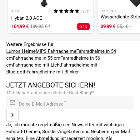
(27)*
ABUS
GRIPGRAB
Hyban 2.0 ACE
104,99 €
139,95 €
¹
39,99 €
55,- €
¹
-24%
Weitere Ergebnisse für:
Lumos Helme
MIPS Fahrradhelme
Fahrradhelme in 54
cm
Fahrradhelme in 55 cm
Fahrradhelme in 56
cm
Fahrradhelme mit Licht
Fahrradhelme mit
Bluetooth
Fahrradhelme mit Blinker
JETZT ANGEBOTE SICHERN!
10 € Rabatt auf deine nächste Bestellung!³
*
Deine E-Mail Adresse
Ja, ich möchte regelmäßig den Newsletter mit wichtigen
Fahrrad-Themen, Sonder-Angeboten und Neuheiten per Mail
erhalten. Eine Abmeldung ist jederzeit möglich. Als