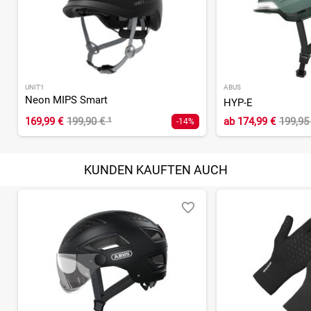
UNIT1
ABUS
Neon MIPS Smart
HYP-E
169,99 €
199,90 €
¹
ab
174,99 €
199,95
-14%
KUNDEN KAUFTEN AUCH