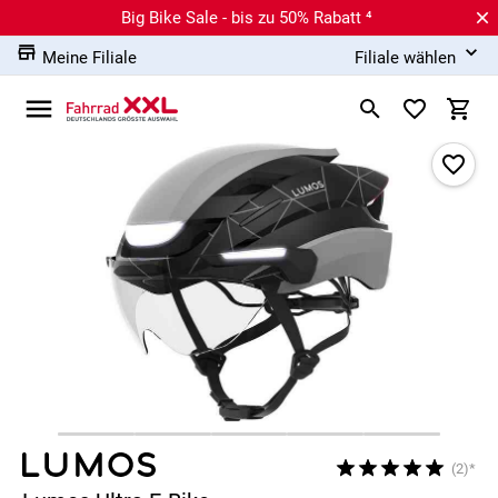
Big Bike Sale - bis zu 50% Rabatt ⁴
Meine Filiale
Filiale wählen
(2)*