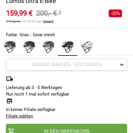
Lumos Ultra E-Bike
159,99 €
200,- €
¹
-20%
Onlinepreis
inkl. MwSt, zzgl.
Versand
Farbe:
Grau
|
lunar mesh
Lieferung ab 3 - 5 Werktagen
Nur noch 1 mal sofort verfügbar
In keiner Filiale verfügbar
Filiale wählen
IN DEN WARENKORB