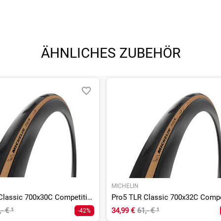
patible Felgen oder Laufräder sowie Tubeless-Ventile, Tubeless-Fe
eßlich von fachkundigen Personen durchgeführt werden.
ÄHNLICHES ZUBEHÖR
MICHELIN
Pro5 TLR Classic 700x30C Competition Line Gum-X Compound
,- €
¹
34,99 €
61,- €
¹
-42%