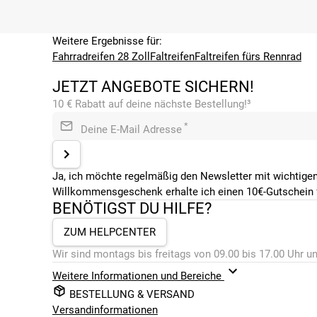
Weitere Ergebnisse für:
Fahrradreifen 28 Zoll
Faltreifen
Faltreifen fürs Rennrad
JETZT ANGEBOTE SICHERN!
10 € Rabatt auf deine nächste Bestellung!³
*
Deine E-Mail Adresse
Ja, ich möchte regelmäßig den Newsletter mit wichtigen
Willkommensgeschenk erhalte ich einen 10€-Gutschein f
BENÖTIGST DU HILFE?
ZUM HELPCENTER
Wir sind montags bis freitags von 09.00 bis 17.00 Uhr un
Weitere Informationen und Bereiche
BESTELLUNG & VERSAND
Versandinformationen