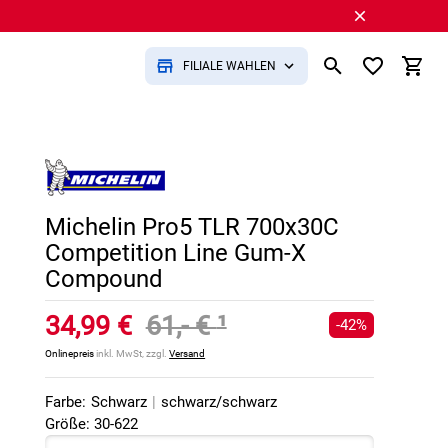
FILIALE WÄHLEN
Michelin Pro5 TLR 700x30C
Competition Line Gum-X
Compound
34,99 €
61,- €
¹
-42%
Onlinepreis
inkl. MwSt, zzgl.
Versand
Farbe:
Schwarz
|
schwarz/schwarz
Größe: 30-622