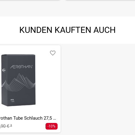
KUNDEN KAUFTEN AUCH
SV21E Aerothan Tube Schlauch 27,5 Zoll - 40 mm
,90 €
²
-10%