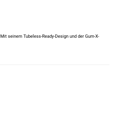
t. Mit seinem Tubeless-Ready-Design und der Gum-X-
s durch die Bead-to-Bead-Shield-Technologie, die die
ningsfahrten und anspruchsvolle Einsätze konzipiert.