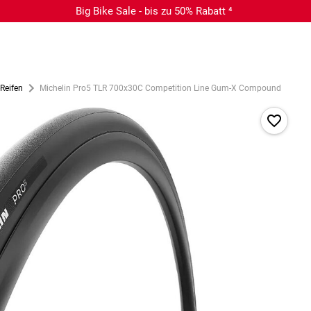
Big Bike Sale - bis zu 50% Rabatt ⁴
-Reifen
Michelin Pro5 TLR 700x30C Competition Line Gum-X Compound