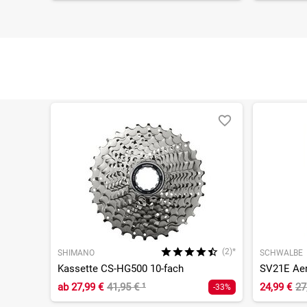
(2)*
SHIMANO
SCHWALBE
Kassette CS-HG500 10-fach
ab
27,99 €
41,95 €
¹
24,99 €
27
-33%