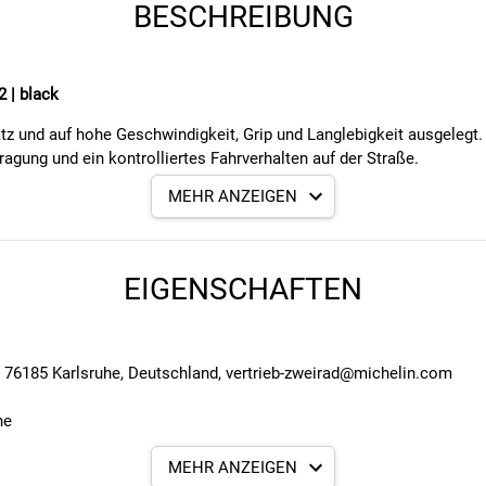
BESCHREIBUNG
2 | black
satz und auf hohe Geschwindigkeit, Grip und Langlebigkeit ausgeleg
agung und ein kontrolliertes Fahrverhalten auf der Straße.
MEHR ANZEIGEN
ie Luftdichtigkeit sowie die Montagefreundlichkeit. Ergänzt wird die
s auch Flanken verstärkt. Dadurch ist der Reifen für schnelle Trai
EIGENSCHAFTEN
, 76185 Karlsruhe, Deutschland, vertrieb-zweirad@michelin.com
ne
 ausgelegt
MEHR ANZEIGEN