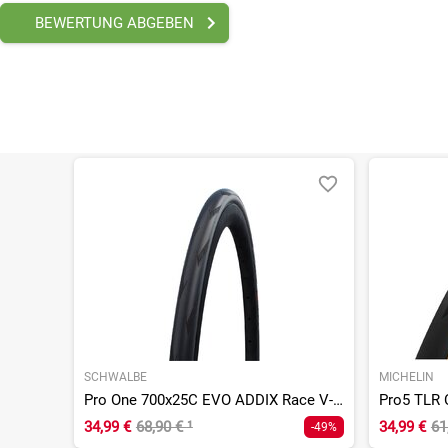
BEWERTUNG ABGEBEN
Für die schlauchlose Montage werden Tubeless-kom
Die Montage von Tubeless-Reifen sollte ausschli
SCHWALBE
MICHELIN
Pro One 700x25C EVO ADDIX Race V-Guard Super Race
34,99 €
68,90 €
¹
34,99 €
61
-49%