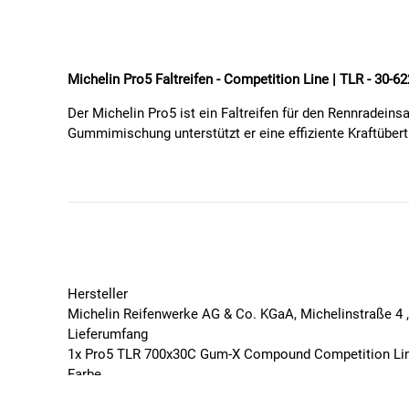
Michelin Pro5 Faltreifen - Competition Line | TLR - 30-62
Der Michelin Pro5 ist ein Faltreifen für den Rennradein
Gummimischung unterstützt er eine effiziente Kraftübertr
Die überarbeitete Architektur verbessert laut Michelin d
gesamte Reifenkarkasse schützt und sowohl Lauffläche al
Merkmale:
Faltreifen für Rennräder
Tubeless Ready
Hersteller
Gum-X-Gummimischung
Michelin Reifenwerke AG & Co. KGaA, Michelinstraße 4 
Bead-to-Bead Shield-Technologie
Lieferumfang
Optimierte Luftdichtigkeit
1x Pro5 TLR 700x30C Gum-X Compound Competition Li
Verbesserte Montagefreundlichkeit
Farbe
Auf Geschwindigkeit, Grip und Langlebigkeit
Schwarz