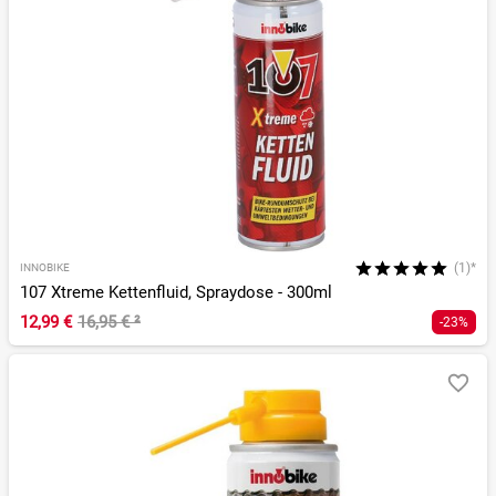
(1)*
INNOBIKE
107 Xtreme Kettenfluid, Spraydose - 300ml
12,99 €
16,95 €
²
-23%