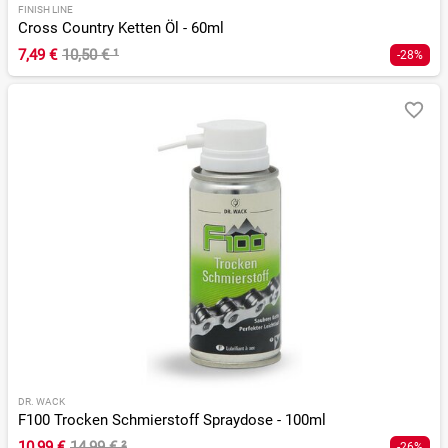
FINISH LINE
Cross Country Ketten Öl - 60ml
7,49 €
10,50 €
¹
-28%
DR. WACK
F100 Trocken Schmierstoff Spraydose - 100ml
10,99 €
14,99 €
²
-26%