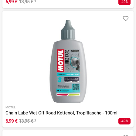
6,99 €
13,95 €
¹
-49%
MOTUL
Chain Lube Wet Off Road Kettenöl, Tropfflasche - 100ml
6,99 €
13,95 €
¹
-49%