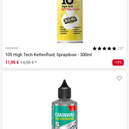
(9)*
INNOBIKE
105 High Tech Kettenfluid, Spraydose - 300ml
11,99 €
14,95 €
²
-19%