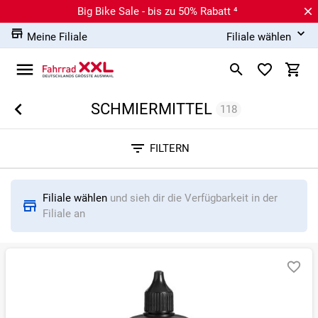
Big Bike Sale - bis zu 50% Rabatt ⁴
Meine Filiale
Filiale wählen
SCHMIERMITTEL
118
Sortieren nach
FILTERN
RELEVANZ
BESTSELLER
ERSPARNIS IN %
N
Filiale wählen
und sieh dir die Verfügbarkeit in der
Filiale an