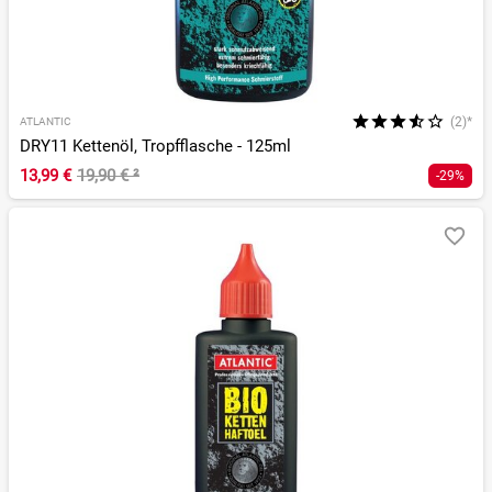
(2)*
ATLANTIC
DRY11 Kettenöl, Tropfflasche - 125ml
13,99 €
19,90 €
²
-29%