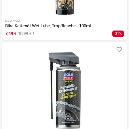
LIQUI MOLY
Bike Kettenöl Wet Lube, Tropfflasche - 100ml
7,49 €
10,99 €
¹
-31%