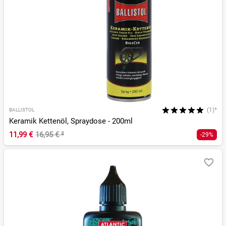
(1)*
BALLISTOL
Keramik Kettenöl, Spraydose - 200ml
11,99 €
16,95 €
²
-29%