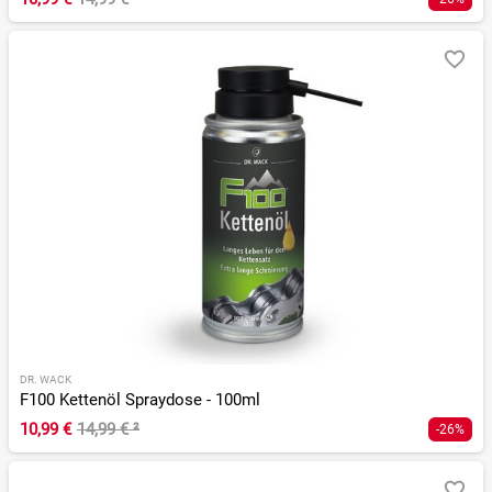
DR. WACK
F100 Kettenöl Spraydose - 100ml
10,99 €
14,99 €
²
-26%