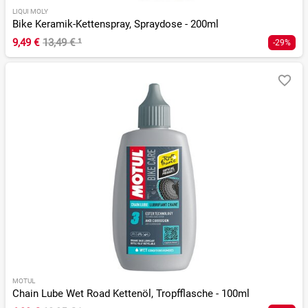
LIQUI MOLY
Bike Keramik-Kettenspray, Spraydose - 200ml
9,49 €
13,49 €
¹
-29%
MOTUL
Chain Lube Wet Road Kettenöl, Tropfflasche - 100ml