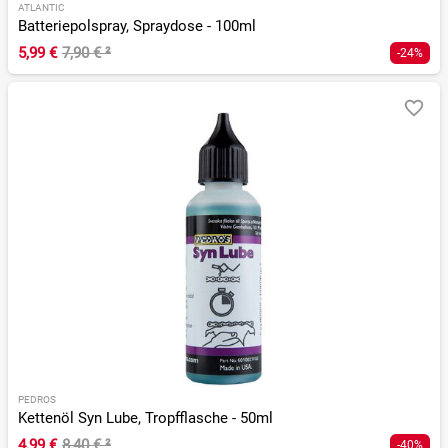
ATLANTIC
Batteriepolspray, Spraydose - 100ml
5,99 €
7,90 €
²
-24%
PEDROS
Kettenöl Syn Lube, Tropfflasche - 50ml
4,99 €
8,40 €
²
-40%