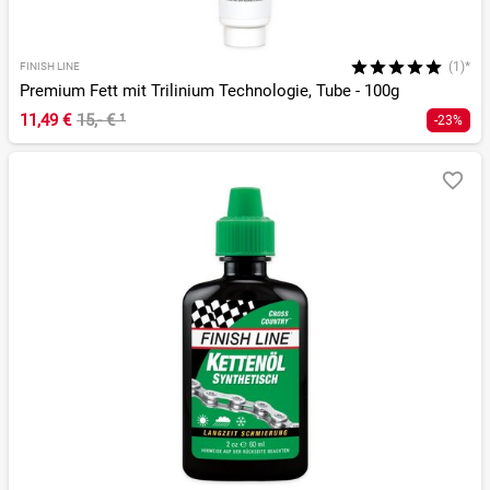
(1)*
FINISH LINE
Premium Fett mit Trilinium Technologie, Tube - 100g
11,49 €
15,- €
¹
-23%