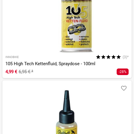
(3)*
INNOBIKE
105 High Tech Kettenfluid, Spraydose - 100ml
4,99 €
6,95 €
²
-28%