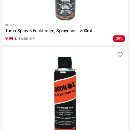
BRUNOX
Turbo-Spray 5-Funktionen, Spraydose - 500ml
9,99 €
16,65 €
²
-39%