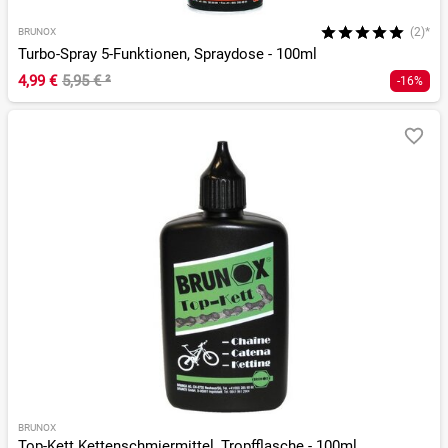
(2)*
BRUNOX
Turbo-Spray 5-Funktionen, Spraydose - 100ml
4,99 €
5,95 €
²
-16%
BRUNOX
Top-Kett Kettenschmiermittel, Tropfflasche - 100ml