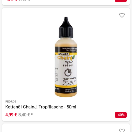
PEDROS
Kettenöl ChainJ, Tropfflasche - 50ml
4,99 €
8,40 €
²
-40%