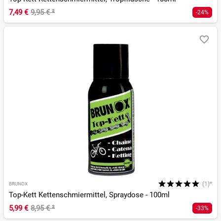
7,49 €
9,95 €
²
-24%
(1)*
BRUNOX
Top-Kett Kettenschmiermittel, Spraydose - 100ml
5,99 €
8,95 €
²
-33%