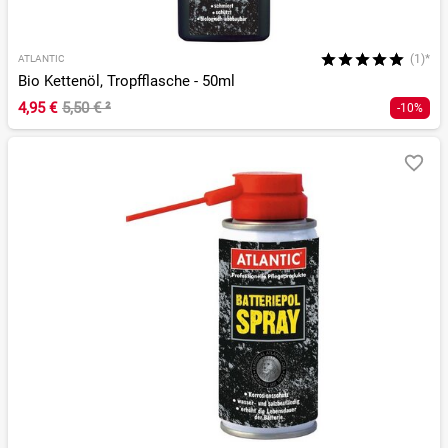
(1)*
ATLANTIC
Bio Kettenöl, Tropfflasche - 50ml
4,95 €
5,50 €
²
-10%