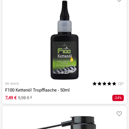
(3)*
DR. WACK
F100 Kettenöl Tropfflasche - 50ml
7,49 €
9,98 €
²
-24%