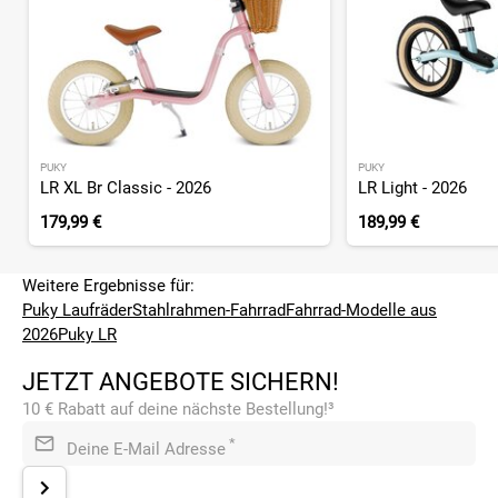
PUKY
PUKY
LR XL Br Classic - 2026
LR Light - 2026
179,99 €
189,99 €
Weitere Ergebnisse für:
Puky Laufräder
Stahlrahmen-Fahrrad
Fahrrad-Modelle aus
2026
Puky LR
JETZT ANGEBOTE SICHERN!
10 € Rabatt auf deine nächste Bestellung!³
*
Deine E-Mail Adresse