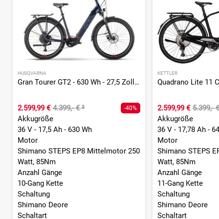
HUSQVARNA
KETTLER
Gran Tourer GT2 - 630 Wh - 27,5 Zoll - Tiefeinsteiger
2.599,99 €
4.399,- €
²
2.599,99 €
5.399,- 
-40%
Akkugröße
Akkugröße
36 V - 17,5 Ah - 630 Wh
36 V - 17,78 Ah - 
Motor
Motor
Shimano STEPS EP8 Mittelmotor 250
Shimano STEPS EP
Watt, 85Nm
Watt, 85Nm
Anzahl Gänge
Anzahl Gänge
10-Gang Kette
11-Gang Kette
Schaltung
Schaltung
Shimano Deore
Shimano Deore
Schaltart
Schaltart