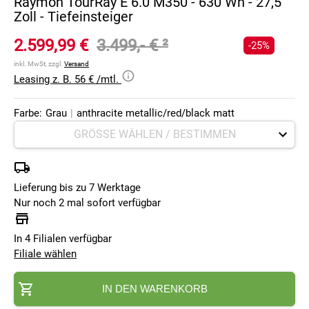
Raymon TourRay E 6.0 M350 - 630 Wh - 27,5
Zoll - Tiefeinsteiger
2.599,99 €
3.499,- €
²
-25%
inkl. MwSt, zzgl.
Versand
Leasing z. B. 56 € /mtl.
Farbe:
Grau
|
anthracite metallic/red/black matt
Lieferung bis zu 7 Werktage
Nur noch 2 mal sofort verfügbar
In 4 Filialen verfügbar
Filiale wählen
IN DEN WARENKORB