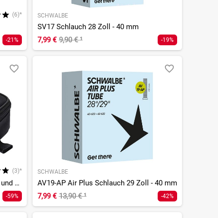
(6)*
SCHWALBE
SV17 Schlauch 28 Zoll - 40 mm
7,99 €
9,90 €
¹
-21%
-19%
(3)*
SCHWALBE
Satteltasche MTB 29" inkl. Schlauch und Reifenheber
AV19-AP Air Plus Schlauch 29 Zoll - 40 mm
7,99 €
13,90 €
¹
-59%
-42%