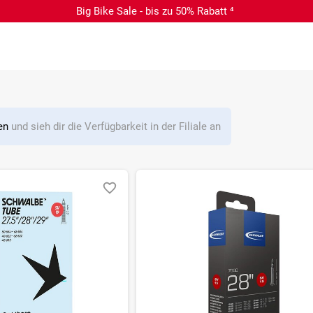
Big Bike Sale - bis zu 50% Rabatt ⁴
len
und sieh dir die Verfügbarkeit in der Filiale an