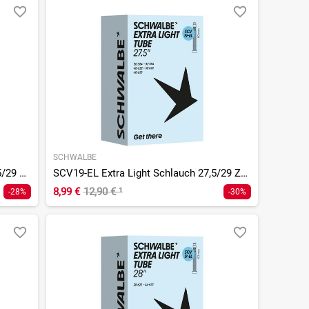
SCHWALBE
SCV19L-EL Extra Light Schlauch 27,5/29 Zoll - 40 mm
SCV19-EL Extra Light Schlauch 27,5/29 Zoll - 50 mm
8,99 €
12,90 €
¹
-28%
-30%