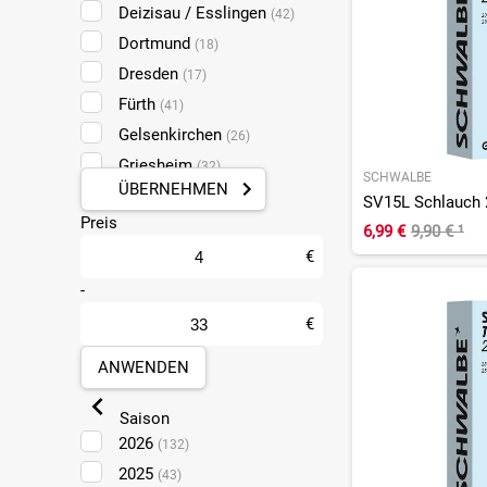
Deizisau / Esslingen
(42)
Dortmund
(18)
Dresden
(17)
Fürth
(41)
Gelsenkirchen
(26)
Griesheim
(32)
SCHWALBE
ÜBERNEHMEN
Halle
(18)
SV15L Schlauch 
Preis
Koblenz
(32)
6,99 €
9,90 €
¹
Leipzig Taucha
€
(18)
Ludwigshafen
-
(50)
Mainz
(32)
€
Mülheim-Kärlich
(32)
ANWENDEN
Münster
(44)
Pforzheim
(17)
Saison
Plankstadt
(16)
2026
(132)
Sankt Augustin
(47)
2025
(43)