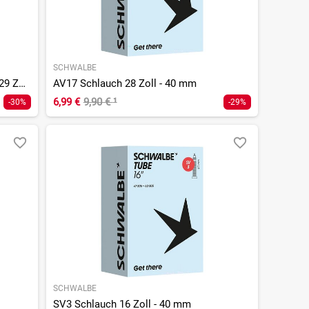
SCHWALBE
SV19L-EL Extra Light Schlauch 27,5/29 Zoll - 40 mm
AV17 Schlauch 28 Zoll - 40 mm
6,99 €
9,90 €
¹
-30%
-29%
SCHWALBE
SV3 Schlauch 16 Zoll - 40 mm