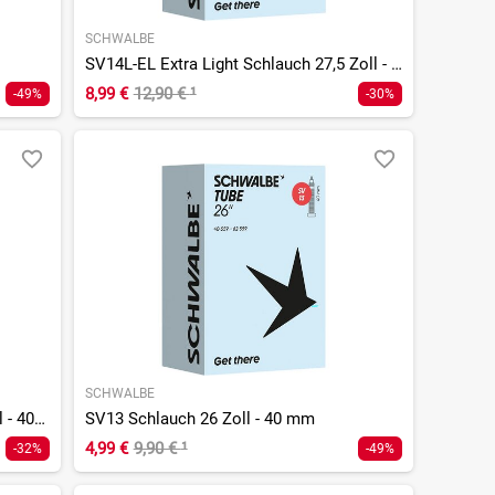
SCHWALBE
SV14L-EL Extra Light Schlauch 27,5 Zoll - 40 mm
8,99 €
12,90 €
¹
-49%
-30%
SCHWALBE
SV13-EL Extra Light Schlauch 26 Zoll - 40 mm
SV13 Schlauch 26 Zoll - 40 mm
4,99 €
9,90 €
¹
-32%
-49%