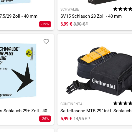
SCHWALBE
,5/29 Zoll - 40 mm
SV15 Schlauch 28 Zoll - 40 mm
6,99 €
8,90 €
²
-19%
CONTINENTAL
SV19L-AP Air Plus Schlauch 29+ Zoll - 40 mm
5,99 €
14,95 €
¹
-26%