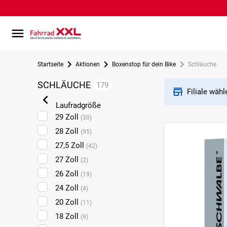
Startseite
Aktionen
Boxenstop für dein Bike
Schläuche
SCHLÄUCHE
179
Filiale wäh
Laufradgröße
29 Zoll
(30)
28 Zoll
(95)
27,5 Zoll
(42)
27 Zoll
(2)
26 Zoll
(19)
24 Zoll
(4)
20 Zoll
(11)
18 Zoll
(9)