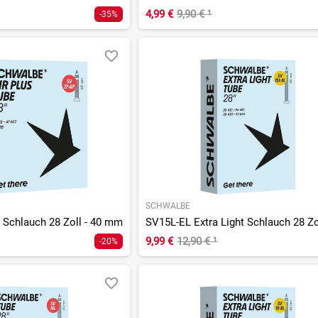
4,99 €
9,90 €
¹
-35%
SCHWALBE
 Schlauch 28 Zoll - 40 mm
9,99 €
12,90 €
¹
-20%