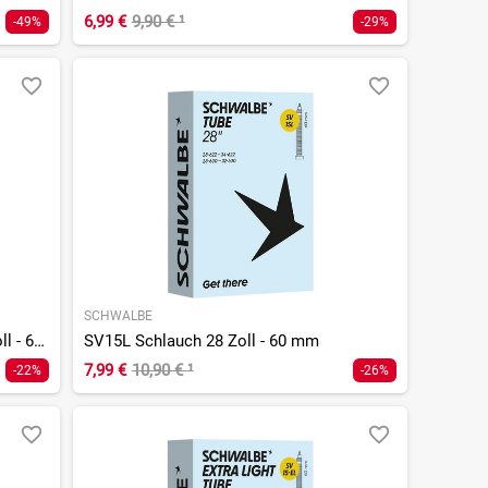
6,99 €
9,90 €
¹
-49%
-29%
SCHWALBE
SV15L-EL Extra Light Schlauch 28 Zoll - 60 mm
SV15L Schlauch 28 Zoll - 60 mm
7,99 €
10,90 €
¹
-22%
-26%