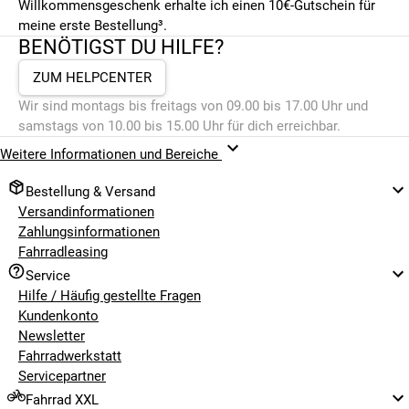
Willkommensgeschenk erhalte ich einen 10€-Gutschein für
meine erste Bestellung³.
BENÖTIGST DU HILFE?
ZUM HELPCENTER
Wir sind montags bis freitags von 09.00 bis 17.00 Uhr und
samstags von 10.00 bis 15.00 Uhr für dich erreichbar.
Weitere Informationen und Bereiche
Bestellung & Versand
Versandinformationen
Zahlungsinformationen
Fahrradleasing
Service
Hilfe / Häufig gestellte Fragen
Kundenkonto
Newsletter
Fahrradwerkstatt
Servicepartner
Fahrrad XXL