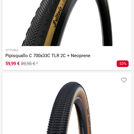
VITTORIA
Pipisquallo C 700x33C TLR 2C + Neoprene
59,99 €
89,95 €
¹
-33%