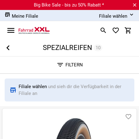
Big Bike Sale - bis zu 50% Rabatt ⁴
Meine Filiale
Filiale wählen
SPEZIALREIFEN
10
Sortieren nach
FILTERN
RELEVANZ
BESTSELLER
ERSPARNIS IN %
N
Filiale wählen
und sieh dir die Verfügbarkeit in der
Filiale an