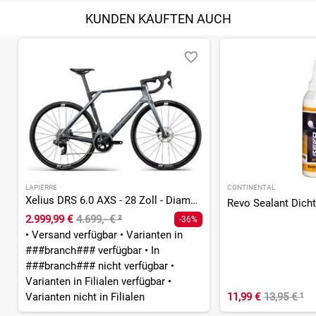
KUNDEN KAUFTEN AUCH
LAPIERRE
CONTINENTAL
Xelius DRS 6.0 AXS - 28 Zoll - Diamant
Revo Sealant Dich
2.999,99 €
4.699,- €
²
-36%
•
Versand verfügbar
•
Varianten in
###branch### verfügbar
•
In
###branch### nicht verfügbar
•
Varianten in Filialen verfügbar
•
Varianten nicht in Filialen
11,99 €
13,95 €
¹