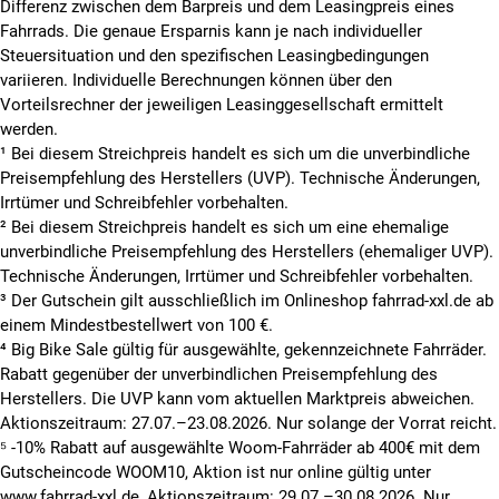
Differenz zwischen dem Barpreis und dem Leasingpreis eines
Fahrrads. Die genaue Ersparnis kann je nach individueller
Steuersituation und den spezifischen Leasingbedingungen
variieren. Individuelle Berechnungen können über den
Vorteilsrechner der jeweiligen Leasinggesellschaft ermittelt
werden.
¹ Bei diesem Streichpreis handelt es sich um die unverbindliche
Preisempfehlung des Herstellers (UVP). Technische Änderungen,
Irrtümer und Schreibfehler vorbehalten.
² Bei diesem Streichpreis handelt es sich um eine ehemalige
unverbindliche Preisempfehlung des Herstellers (ehemaliger UVP).
Technische Änderungen, Irrtümer und Schreibfehler vorbehalten.
³ Der Gutschein gilt ausschließlich im Onlineshop fahrrad-xxl.de ab
einem Mindestbestellwert von 100 €.
⁴ Big Bike Sale gültig für ausgewählte, gekennzeichnete Fahrräder.
Rabatt gegenüber der unverbindlichen Preisempfehlung des
Herstellers. Die UVP kann vom aktuellen Marktpreis abweichen.
Aktionszeitraum: 27.07.–23.08.2026. Nur solange der Vorrat reicht.
⁵ -10% Rabatt auf ausgewählte Woom-Fahrräder ab 400€ mit dem
Gutscheincode WOOM10, Aktion ist nur online gültig unter
www.fahrrad-xxl.de, Aktionszeitraum: 29.07.–30.08.2026. Nur