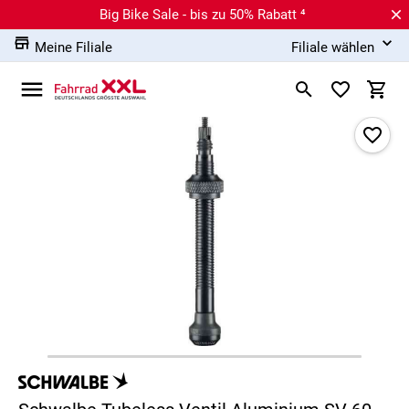
Big Bike Sale - bis zu 50% Rabatt ⁴
Meine Filiale
Filiale wählen