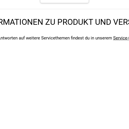
s bist, mit diesem Schaltwerk bist du immer bestens ausgestattet.
für zuverlässige Bremsleistung auf deinen Trails und sind gut au
RMATIONEN ZU PRODUKT UND VE
lle in verschiedenen Situationen.
ntworten auf weitere Servicethemen findest du in unserem
Service-