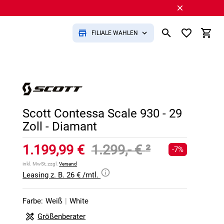
FILIALE WÄHLEN
Scott Contessa Scale 930 - 29
Zoll - Diamant
1.199,99 €
1.299,- €
²
-7%
inkl. MwSt, zzgl.
Versand
Leasing z. B. 26 € /mtl.
Farbe:
Weiß
|
White
Größenberater