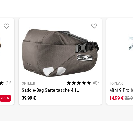
(3)*
(8)*
ORTLIEB
TOPEAK
Saddle-Bag Satteltasche 4,1L
Mini 9 Pro 
39,99 €
14,99 €
22,
-33%