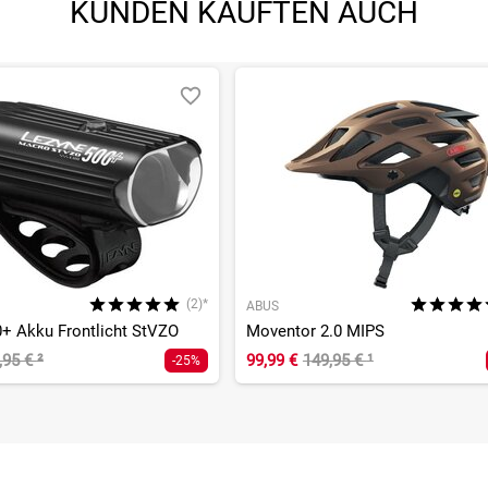
KUNDEN KAUFTEN AUCH
(2)*
ABUS
+ Akku Frontlicht StVZO
Moventor 2.0 MIPS
,95 €
²
99,99 €
149,95 €
¹
-25%