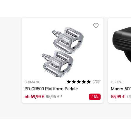
(73)*
SHIMANO
LEZYNE
PD-GR500 Plattform Pedale
Macro 500
ab
69,99 €
85,95 €
¹
55,99 €
74
-18%