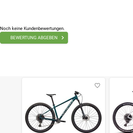
SONSTIGE
Tretlager
Praxis Cadet M24, 55mm CL, 32T
Sonstiges
Noch keine Kundenbewertungen.
Scott RideLoc 2 Lenkerhebel
Hersteller
BEWERTUNG ABGEBEN
Scott Sports SA Route du Crochet 11, 1762 Givisiez, S
Beleuchtung
ohne Beleuchtung
Farbe
Weiß
Federung
Mit Federung
Gänge
12 - Gänge
Geschlecht
Damen
Marke
Scott
Radgröße