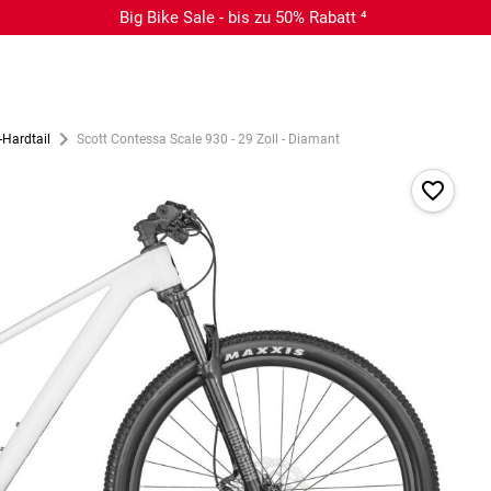
Big Bike Sale - bis zu 50% Rabatt ⁴
-Hardtail
Scott Contessa Scale 930 - 29 Zoll - Diamant