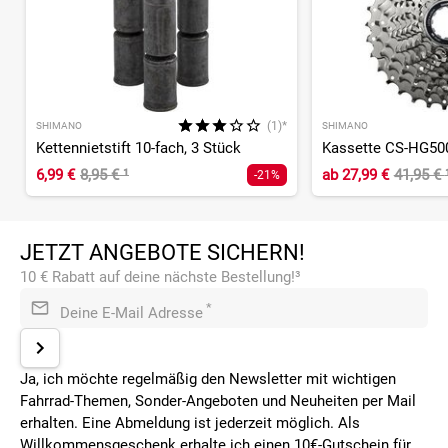
(1)*
SHIMANO
SHIMANO
Kettennietstift 10-fach, 3 Stück
Kassette CS-HG500
6,99 €
8,95 €
¹
ab
27,99 €
41,95 €
-21%
JETZT ANGEBOTE SICHERN!
10 € Rabatt auf deine nächste Bestellung!³
*
Deine E-Mail Adresse
Ja, ich möchte regelmäßig den Newsletter mit wichtigen
Fahrrad-Themen, Sonder-Angeboten und Neuheiten per Mail
erhalten. Eine Abmeldung ist jederzeit möglich. Als
Willkommensgeschenk erhalte ich einen 10€-Gutschein für