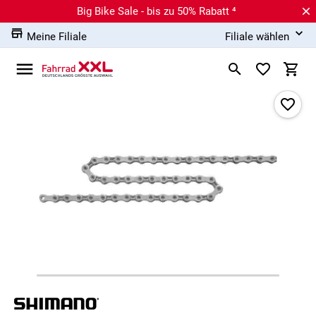
Big Bike Sale - bis zu 50% Rabatt ⁴
Meine Filiale
Filiale wählen