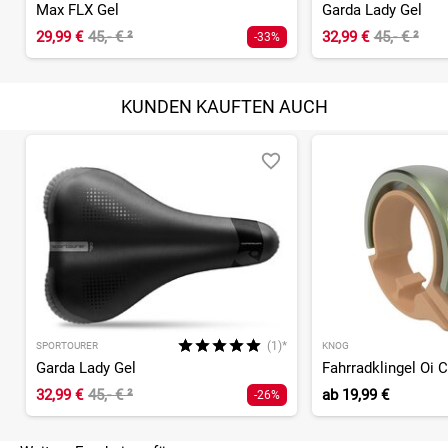
Max FLX Gel
Garda Lady Gel
29,99 €
45,- €
²
32,99 €
45,- €
²
-33%
KUNDEN KAUFTEN AUCH
(1)*
SPORTOURER
KNOG
Garda Lady Gel
Fahrradklingel Oi 
32,99 €
45,- €
²
ab
19,99 €
-26%