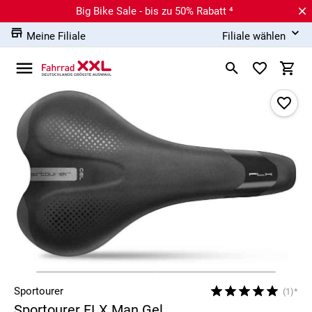
Big Bike Sale - bis zu 50% Rabatt ⁴
Meine Filiale
Filiale wählen
Sportourer
(1)*
Sportourer FLX Man Gel