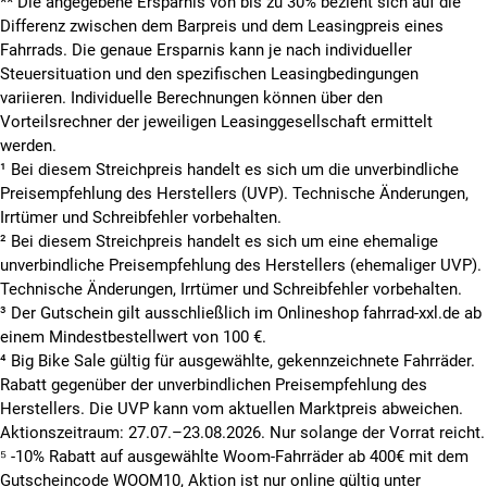
**
Die angegebene Ersparnis von bis zu 30% bezieht sich auf die
Differenz zwischen dem Barpreis und dem Leasingpreis eines
Fahrrads. Die genaue Ersparnis kann je nach individueller
Steuersituation und den spezifischen Leasingbedingungen
variieren. Individuelle Berechnungen können über den
Vorteilsrechner der jeweiligen Leasinggesellschaft ermittelt
werden.
¹ Bei diesem Streichpreis handelt es sich um die unverbindliche
Preisempfehlung des Herstellers (UVP). Technische Änderungen,
Irrtümer und Schreibfehler vorbehalten.
² Bei diesem Streichpreis handelt es sich um eine ehemalige
unverbindliche Preisempfehlung des Herstellers (ehemaliger UVP).
Technische Änderungen, Irrtümer und Schreibfehler vorbehalten.
³ Der Gutschein gilt ausschließlich im Onlineshop fahrrad-xxl.de ab
einem Mindestbestellwert von 100 €.
⁴ Big Bike Sale gültig für ausgewählte, gekennzeichnete Fahrräder.
Rabatt gegenüber der unverbindlichen Preisempfehlung des
Herstellers. Die UVP kann vom aktuellen Marktpreis abweichen.
Aktionszeitraum: 27.07.–23.08.2026. Nur solange der Vorrat reicht.
⁵ -10% Rabatt auf ausgewählte Woom-Fahrräder ab 400€ mit dem
Gutscheincode WOOM10, Aktion ist nur online gültig unter