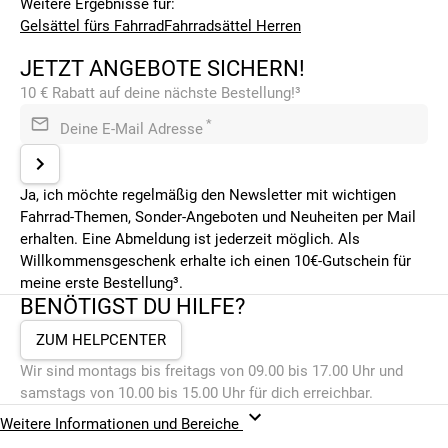
Weitere Ergebnisse für:
Gelsättel fürs Fahrrad
Fahrradsättel Herren
JETZT ANGEBOTE SICHERN!
10 € Rabatt auf deine nächste Bestellung!³
*
Deine E-Mail Adresse
Ja, ich möchte regelmäßig den Newsletter mit wichtigen
Fahrrad-Themen, Sonder-Angeboten und Neuheiten per Mail
erhalten. Eine Abmeldung ist jederzeit möglich. Als
Willkommensgeschenk erhalte ich einen 10€-Gutschein für
meine erste Bestellung³.
BENÖTIGST DU HILFE?
ZUM HELPCENTER
Wir sind montags bis freitags von 09.00 bis 17.00 Uhr und
samstags von 10.00 bis 15.00 Uhr für dich erreichbar.
Weitere Informationen und Bereiche