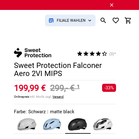
FILIALE WÄHLEN
(3)*
Sweet Protection Falconer
Aero 2VI MIPS
199,99 €
299,- €
¹
-33%
Onlinepreis
inkl. MwSt, zzgl.
Versand
Farbe:
Schwarz
|
matte black