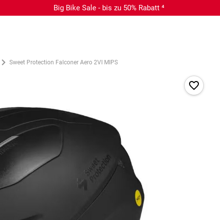
Big Bike Sale - bis zu 50% Rabatt ⁴
Sweet Protection Falconer Aero 2VI MIPS