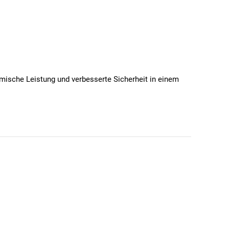
amische Leistung und verbesserte Sicherheit in einem
urücklegen, Sie wissen, dass Aerodynamik eine Rolle
 abnehmbaren magnetischen Belüftungsabdeckungen an,
r bei großen Anstiegen ab, wenn Sie maximale
n führen, daher wurde jede Funktion dieses Helms
chwänze zu akkommodieren. Der Falconer Aero 2Vi® Mips
en auch erhöhte Schutzleistung.
onskräften