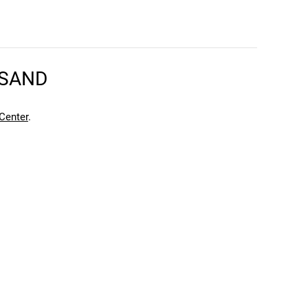
RSAND
en kann. Einen Fehler gefunden?
Hier melden.
en kann. Einen Fehler gefunden?
Hier melden.
Center
.
m Rotationsenergien zu reduzieren, die sonst bei einem
n.