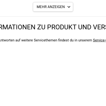
nverstellung während der Fahrt
yewear zu integrieren
MEHR ANZEIGEN
rterien effektiv kühlt
ar
RMATIONEN ZU PRODUKT UND VE
tpolster
angegebenen- und den verbauten Komponenten bei Fahrrädern komm
angegebenen- und den verbauten Komponenten bei Fahrrädern komm
ntworten auf weitere Servicethemen findest du in unserem
Service-
ickelt und entworfen, um das leichteste System möglich zu sein, u
öhte Leistung und Komfort mit Mips zum Schutz vor Rotationskräfte