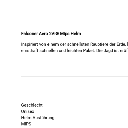
Falconer Aero 2Vi® Mips Helm
Inspiriert von einem der schnellsten Raubtiere der Erde
ernsthaft schnellen und leichten Paket. Die Jagd ist eröf
Ob Sie hundertstel Sekunden von einem Strava-Segment a
spielt. Wir haben den Falconer Aero 2Vi® Mips, unsere
um die Aerodynamik zu maximieren und/oder Sie vor sc
Luftzirkulation durch unser STACC-Belüftungssystem ben
berücksichtigt, einschließlich: Brillenhalter, Fidlock-
sorgt nicht nur dafür, dass Sie komfortabel, stilvoll un
Verfügt über unsere 2Vi®-Technologieplattform fü
Geschlecht
Übertrifft EU, US und UK Fahrradstandards
Unisex
Gewicht: 300g (M/L)
Helm Ausführung
Abnehmbare magnetische Aero-Abdeckungen
MIPS