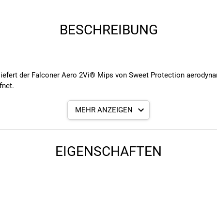
BESCHREIBUNG
, liefert der Falconer Aero 2Vi® Mips von Sweet Protection aerodyn
fnet.
bziehen oder einfach nur Meilen mit Ihren schnellsten Freunden z
MEHR ANZEIGEN
n Top-of-the-Line Rennradhelm, für Sie entworfen. Bringen Sie die
hlechtem Wetter zu schützen. Nehmen Sie sie an heißen Tagen ode
ötigen. Wir wissen, dass Komfort und Effizienz zu besseren Fahrte
Schnalle und eine breitere Öffnung im hinteren Bereich, um Pferdes
EIGENSCHAFTEN
d so schnell wie möglich sind, sondern unser 2Vi®-System bietet Ihn
r erhöhte Leistung und Komfort mit Mips Air zum Schutz vor Rotati