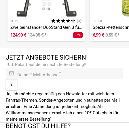
(3)*
TERN
ROHLO
Zweibeinständer DuoStand Gen.3 für HSD Gen.1+2/QH
124,99 €
134,95 €
²
6,99 €
9,59 €
²
-7%
JETZT ANGEBOTE SICHERN!
10 € Rabatt auf deine nächste Bestellung!³
*
Deine E-Mail Adresse
Ja, ich möchte regelmäßig den Newsletter mit wichtigen
Fahrrad-Themen, Sonder-Angeboten und Neuheiten per Mail
erhalten. Eine Abmeldung ist jederzeit möglich. Als
Willkommensgeschenk erhalte ich einen 10€-Gutschein für
meine erste Bestellung³.
BENÖTIGST DU HILFE?