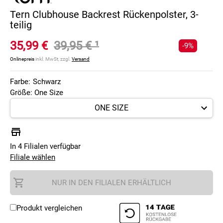
Tern Clubhouse Backrest Rückenpolster, 3-
teilig
35,99 €
39,95 €
¹
-9%
Onlinepreis
inkl. MwSt, zzgl.
Versand
Farbe:
Schwarz
Größe: One Size
In 4 Filialen verfügbar
Filiale wählen
NUR IN DEN FILIALEN ERHÄLTLICH
Produkt vergleichen