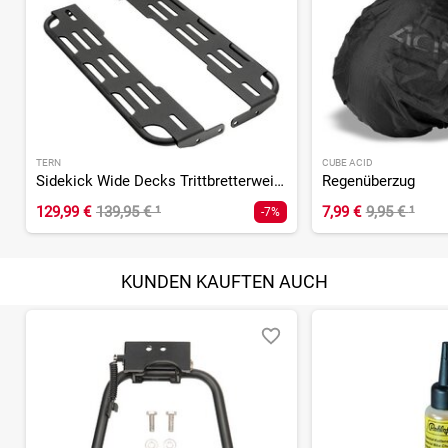
TERN
CUBE ACID
Sidekick Wide Decks Trittbretterweiterung für GSD Gen.2
Regenüberzug
129,99 €
139,95 €
¹
7,99 €
9,95 €
¹
-7%
KUNDEN KAUFTEN AUCH