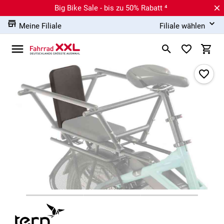
Big Bike Sale - bis zu 50% Rabatt ⁴
Meine Filiale
Filiale wählen